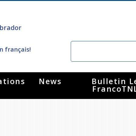
brador
n français!
ations
News
Bulletin L
FrancoTN