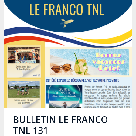
Stacy Smith
Nancy Dillon
Clare Halleran
Joseph Kayumba
Dominic Demers
Yulia Kudryakova
BULLETIN LE FRANCO
TNL 131