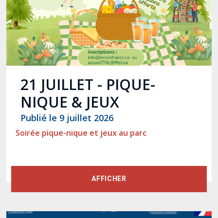
provincial
Allison Chaytor
Ressources linguistiques pour la
communication en santé
Maurice Nzoyamara
Lee Trowbridge
21 JUILLET - PIQUE-
Randy Follet
NIQUE & JEUX
Skye Fisher
Publié le 9 juillet 2026
Soirée pique-nique et jeux au parc
Pamela Tucker
Anastasia Knudsen
AFFICHER
Brian Kizner
Marc-Alexandre Mestres