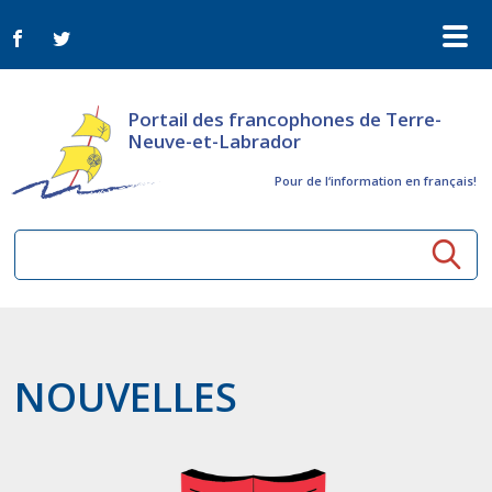
Portail des francophones de Terre-
Neuve-et-Labrador
Pour de l‘information en français!
Ressources communautaires
Aînés
Organismes
NOUVELLES
Activités à distance
Nouvelles
Arts et culture
Bulletin Le FrancoTNL
ConnectAînés
Appels d'offres du secteur culturel
Plan de Développement Global