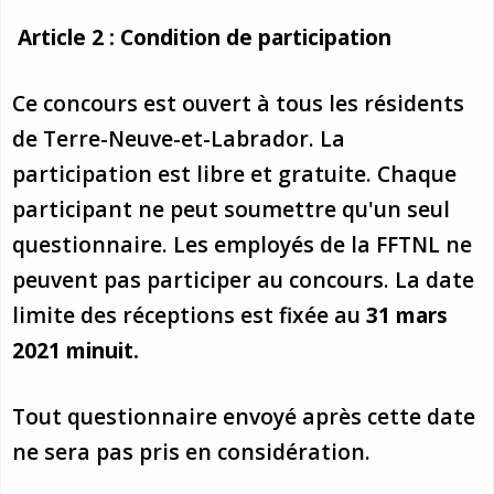
provincial
Article 2 : Condition de participation
Allison Chaytor
Ressources linguistiques pour la
communication en santé
Maurice Nzoyamara
Ce concours est ouvert à tous les résidents
de Terre-Neuve-et-Labrador. La
Lee Trowbridge
participation est libre et gratuite. Chaque
Randy Follet
participant ne peut soumettre qu'un seul
questionnaire. Les employés de la FFTNL ne
Skye Fisher
peuvent pas participer au concours. La date
Pamela Tucker
limite des réceptions est fixée au
31 mars
2021 minuit.
Anastasia Knudsen
Tout questionnaire envoyé après cette date
Brian Kizner
ne sera pas pris en considération.
Marc-Alexandre Mestres