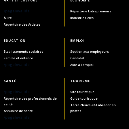
ARTS ET CULTURE
ÉCONOMIE
/pageInvalide
Répertoire Entrepreneurs
À lire
Industries-clés
Répertoire des Artistes
ÉDUCATION
EMPLOI
Établissements scolaires
Soutien aux employeurs
Famille et enfance
Candidat
/pageInvalide
Aide à l'emploi
SANTÉ
TOURISME
/pageInvalide
Site touristique
Répertoire des professionnels de
Guide touristique
santé
Terre-Neuve-et-Labrador en
Annuaire de santé
photos
/pageInvalide