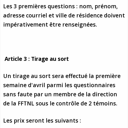
Les 3 premières questions : nom, prénom,
Stacy Smith
adresse courriel et ville de résidence doivent
Nancy Dillon
impérativement être renseignées.
Clare Halleran
Joseph Kayumba
Article 3 : Tirage au sort
Dominic Demers
Un tirage au sort sera effectué la première
Yulia Kudryakova
semaine d'avril parmi les questionnaires
sans faute par un membre de la direction
de la FFTNL sous le contrôle de 2 témoins.
Les prix seront les suivants :