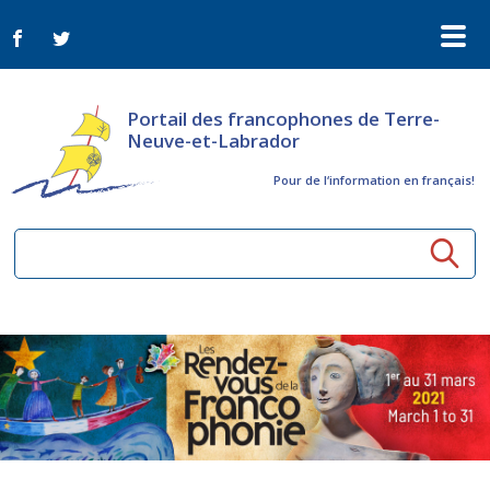
Portail des francophones de Terre-
Neuve-et-Labrador
Pour de l‘information en français!
Ressources communautaires
Aînés
Organismes
Activités à distance
Nouvelles
Arts et culture
Bulletin Le FrancoTNL
ConnectAînés
Appels d'offres du secteur culturel
Plan de Développement Global