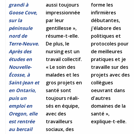
Jeux de la francophonie canadienne
Forum jeunesse pancanadien
Règlement Quiz RVF 2021
Guide du système de santé à TNL
aussi toujours
forme les
grandi à
Services en français
Admission au barreau
Ressources documentaires
Gestes et paroles ambigus
impressionnée
infirmières
Goose Cove,
Festival jeunesse de l'Acadie
Continuons en français
Annuaire de santé
Ma langue, c'est ma fierté !
par leur
débutantes,
2SLGBTQIA+
sur la
Formulaires de procédure pénale
Offres d'emploi (Secteur Justice)
gentillesse »,
j'élabore des
péninsule
Assemblée générale annuelle
Activités
Offres Actives
Carte des services en français
résume-t-elle.
politiques et
La Charte canadienne des droits et libertés
nord de
Législation spéciale Covid-19
De plus, le
protocoles pour
Terre-Neuve.
Santé mentale et dépendances
Lois fréquemment consultées
nursing est un
de meilleures
Après des
L'Aide juridique à Terre-Neuve-et-
Labrador
travail collectif.
pratiques et je
études en
Société Santé en français (SSF)
Commission des droits de la personne de
« Le soin des
travaille sur des
Nouvelle-
Terre-Neuve-et-Labrador
Qu'est-ce que l'Aide juridique ?
Répertoire des juristes d'expression
malades et les
projets avec des
Écosse, à
française
Travailler en santé à TNL
gros projets en
collègues
Saint-Jean et
Acheter un véhicule neuf ou d'occasion ou
Bureaux de l'Aide juridique de Terre-Neuve-
louer sur le long terme (leasing) un véhicule
et-Labrador
santé sont
oeuvrant dans
Passeport Santé
en Ontario,
neuf
toujours réali-
d'autres
puis un
Répertoire des professionnels de santé
sés en équipe,
domaines de la
emploi en
avec des
santé »,
Oregon, elle
Visages de la santé
travailleurs
explique-t-elle.
est rentrée
sociaux, des
au bercail
Pinos Mpiana
Programmes et services du gouvernement