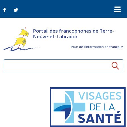
Portail des francophones de Terre-
Neuve-et-Labrador
Pour de l‘information en français!
Ressources communautaires
Aînés
Organismes
Activités à distance
Nouvelles
Arts et culture
Bulletin Le FrancoTNL
ConnectAînés
Appels d'offres du secteur culturel
Plan de Développement Global