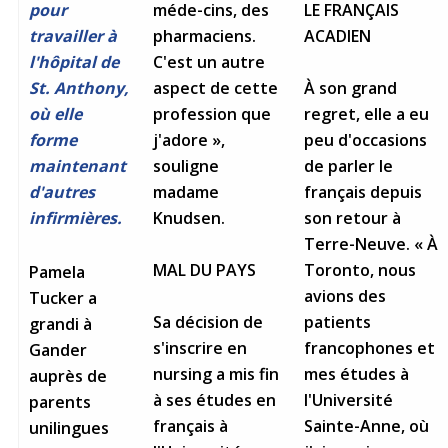
méde-cins, des
LE FRANÇAIS
pour
provincial
pharmaciens.
ACADIEN
travailler à
Allison Chaytor
C'est un autre
Ressources linguistiques pour la
l'hôpital de
communication en santé
aspect de cette
À son grand
Maurice Nzoyamara
St. Anthony,
profession que
regret, elle a eu
où elle
Lee Trowbridge
j'adore »,
peu d'occasions
forme
souligne
de parler le
maintenant
Randy Follet
madame
français depuis
d'autres
Knudsen.
son retour à
infirmières.
Skye Fisher
Terre-Neuve. « À
MAL DU PAYS
Toronto, nous
Pamela
Pamela Tucker
avions des
Tucker a
Sa décision de
patients
grandi à
Anastasia Knudsen
s'inscrire en
francophones et
Gander
nursing a mis fin
mes études à
Brian Kizner
auprès de
à ses études en
l'Université
parents
Marc-Alexandre Mestres
français à
Sainte-Anne, où
unilingues