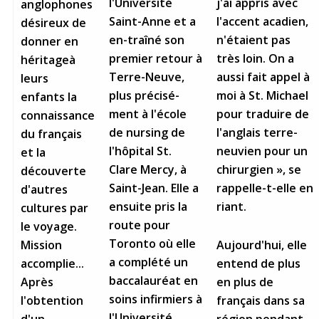
l'Université
j'ai appris avec
anglophones
Stacy Smith
Saint-Anne et a
l'accent acadien,
désireux de
en-traîné son
n'étaient pas
donner en
Nancy Dillon
premier retour à
très loin. On a
héritageà
Terre-Neuve,
aussi fait appel à
leurs
Clare Halleran
plus précisé-
moi à St. Michael
enfants la
ment à l'école
pour traduire de
connaissance
Joseph Kayumba
de nursing de
l'anglais terre-
du français
l'hôpital St.
neuvien pour un
et la
Dominic Demers
Clare Mercy, à
chirurgien », se
découverte
Saint-Jean. Elle a
rappelle-t-elle en
Yulia Kudryakova
d'autres
ensuite pris la
riant.
cultures par
route pour
le voyage.
Toronto où elle
Aujourd'hui, elle
Mission
a complété un
entend de plus
accomplie...
baccalauréat en
en plus de
Après
soins infirmiers à
français dans sa
l'obtention
l'Université
région pendant