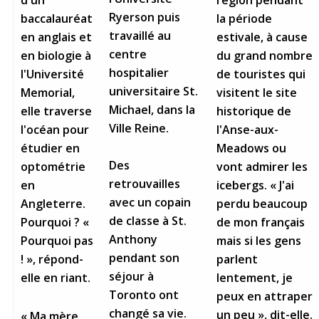
d'un
Ryerson puis
la période
baccalauréat
travaillé au
estivale, à cause
en anglais et
centre
du grand nombre
en biologie à
hospitalier
de touristes qui
l'Université
universitaire St.
visitent le site
Memorial,
Michael, dans la
historique de
elle traverse
Ville Reine.
l'Anse-aux-
l'océan pour
Meadows ou
étudier en
Des
vont admirer les
optométrie
retrouvailles
icebergs. « J'ai
en
avec un copain
perdu beaucoup
Angleterre.
de classe à St.
de mon français
Pourquoi ? «
Anthony
mais si les gens
Pourquoi pas
pendant son
parlent
! », répond-
séjour à
lentement, je
elle en riant.
Toronto ont
peux en attraper
changé sa vie.
un peu », dit-elle.
« Ma mère