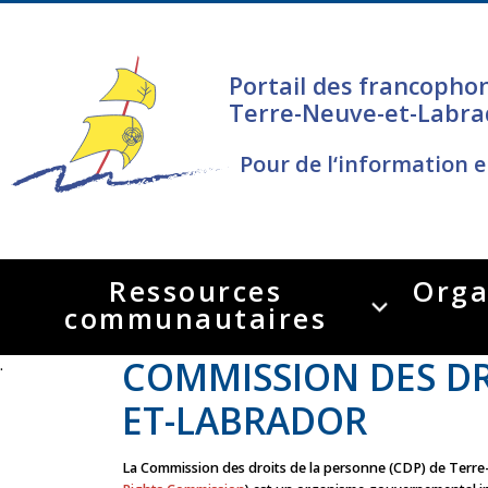
Portail des francopho
Terre-Neuve-et-Labra
Pour de l‘information e
Ressources
Orga
communautaires
COMMISSION DES DR
.
ET-LABRADOR
La Commission des droits de la personne (CDP) de Terr