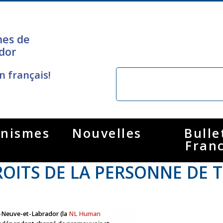
nes de
dor
n français!
nismes
Nouvelles
Bulle
Fran
OITS DE LA PERSONNE DE T
e-Neuve-et-Labrador (la
NL Human