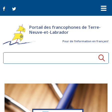
Portail des francophones de Terre-
Neuve-et-Labrador
Pour de l‘information en français!
Ressources communautaires
Aînés
Organismes
Activités à distance
Nouvelles
Arts et culture
Bulletin Le FrancoTNL
ConnectAînés
Appels d'offres du secteur culturel
Plan de Développement Global