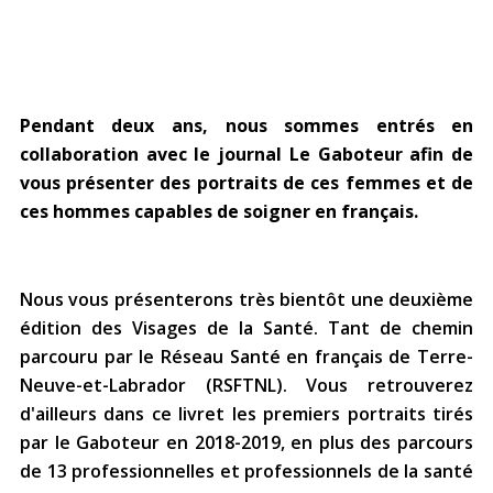
Jeux de la francophonie canadienne
Forum jeunesse pancanadien
Règlement Quiz RVF 2021
Guide du système de santé à TNL
Services en français
Admission au barreau
Ressources documentaires
Gestes et paroles ambigus
Festival jeunesse de l'Acadie
Continuons en français
Annuaire de santé
Ma langue, c'est ma fierté !
2SLGBTQIA+
Formulaires de procédure pénale
Offres d'emploi (Secteur Justice)
Assemblée générale annuelle
Activités
Offres Actives
Carte des services en français
Pendant deux ans, nous sommes entrés en
La Charte canadienne des droits et libertés
Législation spéciale Covid-19
collaboration avec le journal Le Gaboteur afin de
Santé mentale et dépendances
vous présenter des portraits de ces femmes et de
Lois fréquemment consultées
L'Aide juridique à Terre-Neuve-et-
Labrador
ces hommes capables de soigner en français.
Société Santé en français (SSF)
Commission des droits de la personne de
Terre-Neuve-et-Labrador
Qu'est-ce que l'Aide juridique ?
Répertoire des juristes d'expression
française
Travailler en santé à TNL
Nous vous présenterons très bientôt une
deuxième
Acheter un véhicule neuf ou d'occasion ou
Bureaux de l'Aide juridique de Terre-Neuve-
louer sur le long terme (leasing) un véhicule
et-Labrador
édition
des Visages de la Santé
. Tant de chemin
Passeport Santé
neuf
parcouru par le Réseau Santé en français de Terre-
Neuve-et-Labrador (RSFTNL). Vous retrouverez
Répertoire des professionnels de santé
d'ailleurs dans ce livret les premiers portraits tirés
Visages de la santé
par le Gaboteur en 2018-2019, en plus des parcours
de 13 professionnelles et professionnels de la santé
Pinos Mpiana
Programmes et services du gouvernement