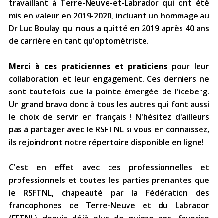
travaillant à Terre-Neuve-et-Labrador qui ont été
provincial
mis en valeur en 2019-2020, incluant un hommage au
Allison Chaytor
Dr Luc Boulay qui nous a quitté en 2019 après 40 ans
Ressources linguistiques pour la
communication en santé
de carrière en tant qu'optométriste.
Maurice Nzoyamara
Merci à ces praticiennes et praticiens
pour leur
Lee Trowbridge
collaboration et leur engagement. Ces derniers ne
Randy Follet
sont toutefois que la pointe émergée de l'iceberg.
Un grand bravo donc à tous les autres qui font aussi
Skye Fisher
le choix de servir en français ! N'hésitez d'ailleurs
pas à partager avec le RSFTNL si vous en connaissez,
Pamela Tucker
ils rejoindront notre répertoire disponible en ligne!
Anastasia Knudsen
C'est en effet avec ces professionnelles et
professionnels et toutes les parties prenantes que
Brian Kizner
le RSFTNL, chapeauté par la Fédération des
francophones de Terre-Neuve et du Labrador
Marc-Alexandre Mestres
(FFTNL) depuis déjà plus de quinze ans, favorise