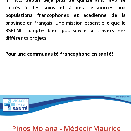
Stacy Smith
l'accès à des soins et à des ressources aux
populations francophones et acadienne de la
Nancy Dillon
province en français. Une mission essentielle que le
RSFTNL compte bien poursuivre à travers ses
Clare Halleran
différents projets!
Joseph Kayumba
Pour une communauté francophone en santé!
Dominic Demers
Yulia Kudryakova
Pinos Mpiana - Médecin
Maurice