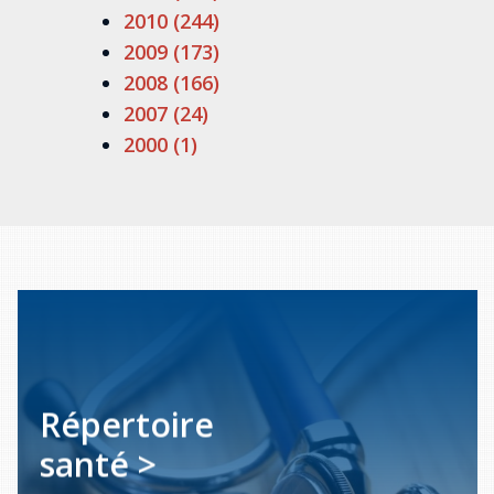
2010 (244)
2009 (173)
2008 (166)
2007 (24)
2000 (1)
Répertoire
santé >