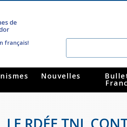
nes de
dor
n français!
nismes
Nouvelles
Bulle
Fran
LE RDÉE TNL CONT