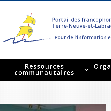
Portail des francopho
Terre-Neuve-et-Labra
Pour de l‘information e
Ressources
Orga
communautaires