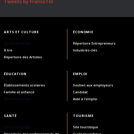
Tweets by FrancoTnl
ARTS ET CULTURE
ÉCONOMIE
/pageInvalide
Répertoire Entrepreneurs
À lire
Industries-clés
Répertoire des Artistes
ÉDUCATION
EMPLOI
Établissements scolaires
Soutien aux employeurs
Famille et enfance
Candidat
/pageInvalide
Aide à l'emploi
SANTÉ
TOURISME
/pageInvalide
Site touristique
Répertoire des professionnels de
Guide touristique