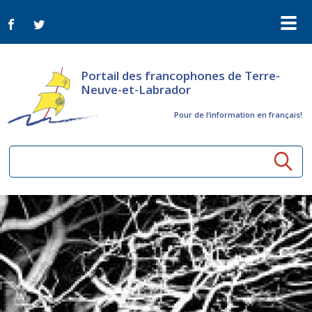
Portail des francophones de Terre-
Neuve-et-Labrador
Pour de l‘information en français!
Ressources communautaires
Aînés
Organismes
Activités à distance
Nouvelles
Arts et culture
Bulletin Le FrancoTNL
ConnectAînés
Appels d'offres du secteur culturel
Plan de Développement Global