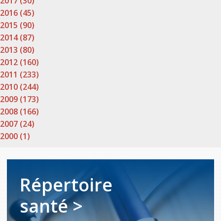
2017 (30)
2016 (45)
2015 (90)
2014 (87)
2013 (80)
2012 (160)
2011 (233)
2010 (244)
2009 (173)
2008 (166)
2007 (24)
2000 (1)
Répertoire
santé >