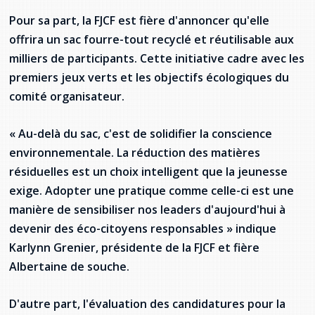
provincial
Pour sa part, la FJCF est fière d'annoncer qu'elle
Allison Chaytor
offrira un sac fourre-tout recyclé et réutilisable aux
Ressources linguistiques pour la
communication en santé
milliers de participants. Cette initiative cadre avec les
Maurice Nzoyamara
premiers jeux verts et les objectifs écologiques du
Lee Trowbridge
comité organisateur.
Randy Follet
« Au-delà du sac, c'est de solidifier la conscience
environnementale. La réduction des matières
Skye Fisher
résiduelles est un choix intelligent que la jeunesse
exige. Adopter une pratique comme celle-ci est une
Pamela Tucker
manière de sensibiliser nos leaders d'aujourd'hui à
devenir des éco-citoyens responsables » indique
Anastasia Knudsen
Karlynn Grenier, présidente de la FJCF et fière
Brian Kizner
Albertaine de souche.
Marc-Alexandre Mestres
D'autre part, l'évaluation des candidatures pour la