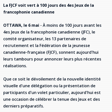
Jeux de la francophonie canadienne
Forum jeunesse pancanadien
Règlement Quiz RVF 2021
Guide du système de santé à TNL
Services en français
La FJCF voit vert à 100 jours des 4es Jeux de la
Admission au barreau
Ressources documentaires
Gestes et paroles ambigus
francophonie canadienne
Festival jeunesse de l'Acadie
Continuons en français
Annuaire de santé
Ma langue, c'est ma fierté !
2SLGBTQIA+
Formulaires de procédure pénale
Offres d'emploi (Secteur Justice)
OTTAWA, le 6 mai
- À moins de 100 jours avant les
Assemblée générale annuelle
Activités
Offres Actives
Carte des services en français
La Charte canadienne des droits et libertés
Législation spéciale Covid-19
4es Jeux de la francophonie canadienne (JFC), le
comité organisateur, les 13 partenaires de
Santé mentale et dépendances
Lois fréquemment consultées
L'Aide juridique à Terre-Neuve-et-
recrutement et la Fédération de la jeunesse
Labrador
Société Santé en français (SSF)
canadienne-française (FJCF), sonnent aujourd'hui
Commission des droits de la personne de
Terre-Neuve-et-Labrador
Qu'est-ce que l'Aide juridique ?
leurs tambours pour annoncer leurs plus récentes
Répertoire des juristes d'expression
française
Travailler en santé à TNL
réalisations.
Acheter un véhicule neuf ou d'occasion ou
Bureaux de l'Aide juridique de Terre-Neuve-
louer sur le long terme (leasing) un véhicule
et-Labrador
Passeport Santé
neuf
Que ce soit le dévoilement de la nouvelle identité
visuelle d'une délégation ou la présentation de
Répertoire des professionnels de santé
participants d'un volet particulier, aujourd'hui est
une occasion de célébrer la tenue des Jeux et des
Visages de la santé
derniers préparatifs.
Pinos Mpiana
Programmes et services du gouvernement