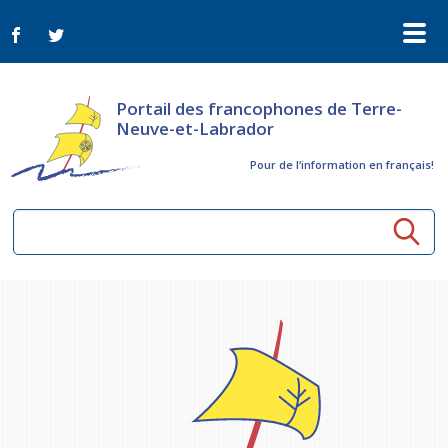
Portail des francophones de Terre-
Neuve-et-Labrador
Pour de l‘information en français!
Ressources communautaires
Aînés
Organismes
Activités à distance
Nouvelles
Arts et culture
Bulletin Le FrancoTNL
ConnectAînés
Appels d'offres du secteur culturel
Plan de Développement Global