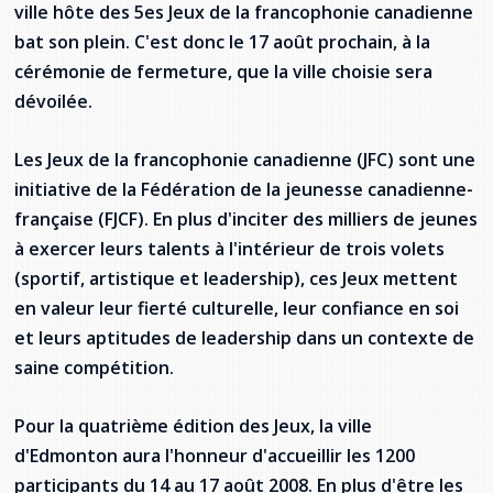
ville hôte des 5es Jeux de la francophonie canadienne
Stacy Smith
bat son plein. C'est donc le 17 août prochain, à la
cérémonie de fermeture, que la ville choisie sera
Nancy Dillon
dévoilée.
Clare Halleran
Les Jeux de la francophonie canadienne (JFC) sont une
Joseph Kayumba
initiative de la Fédération de la jeunesse canadienne-
française (FJCF). En plus d'inciter des milliers de jeunes
Dominic Demers
à exercer leurs talents à l'intérieur de trois volets
(sportif, artistique et leadership), ces Jeux mettent
Yulia Kudryakova
en valeur leur fierté culturelle, leur confiance en soi
et leurs aptitudes de leadership dans un contexte de
saine compétition.
Pour la quatrième édition des Jeux, la ville
d'Edmonton aura l'honneur d'accueillir les 1200
participants du 14 au 17 août 2008. En plus d'être les