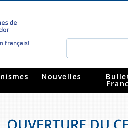
nes de
dor
n français!
nismes
Nouvelles
Bulle
Fran
OUVERTURE DU CE