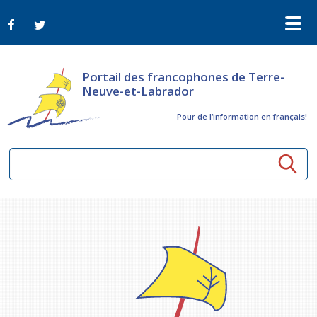
Portail des francophones de Terre-
Neuve-et-Labrador
Pour de l‘information en français!
Ressources communautaires
Aînés
Organismes
Activités à distance
Nouvelles
Arts et culture
Bulletin Le FrancoTNL
ConnectAînés
Appels d'offres du secteur culturel
Plan de Développement Global