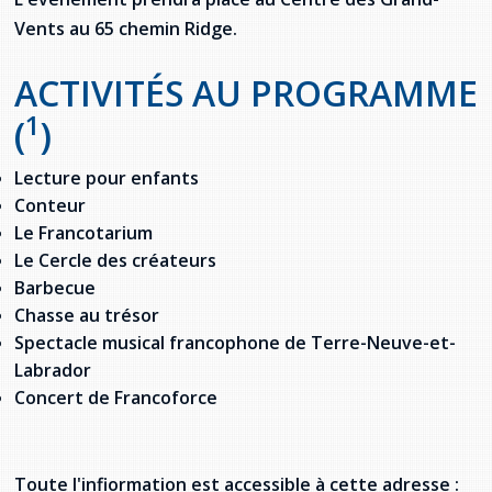
Stacy Smith
Vents au 65 chemin Ridge.
Nancy Dillon
ACTIVITÉS AU PROGRAMME
1
(
)
Clare Halleran
Lecture pour enfants
Joseph Kayumba
Conteur
Le Francotarium
Dominic Demers
Le Cercle des créateurs
Barbecue
Yulia Kudryakova
Chasse au trésor
Spectacle musical francophone de Terre-Neuve-et-
Labrador
Concert de Francoforce
Toute l'infiormation est accessible à cette adresse :