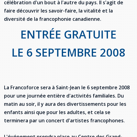
célébration d'un bout à l'autre du pays. Il s'agit de
provincial
faire découvrir les savoir-faire, la vitalité et la
Allison Chaytor
Ressources linguistiques pour la
diversité de la francophonie canadienne.
communication en santé
Maurice Nzoyamara
ENTRÉE GRATUITE
Lee Trowbridge
LE 6 SEPTEMBRE 2008
Randy Follet
Skye Fisher
Pamela Tucker
La Francoforce sera à Saint-Jean le 6 septembre 2008
pour une journée entière d'activités familiales. Du
Anastasia Knudsen
matin au soir, il y aura des divertissements pour les
enfants ainsi que pour les adultes, et cela se
Brian Kizner
terminera par un concert d'artistes francophones.
Marc-Alexandre Mestres
L'événement prendra place au Centre des Grand-