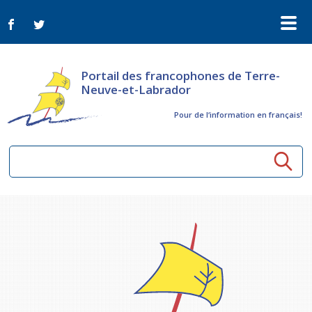
Portail des francophones de Terre-
Neuve-et-Labrador
Pour de l‘information en français!
Ressources communautaires
Aînés
Organismes
Activités à distance
Nouvelles
Arts et culture
Bulletin Le FrancoTNL
ConnectAînés
Appels d'offres du secteur culturel
Plan de Développement Global