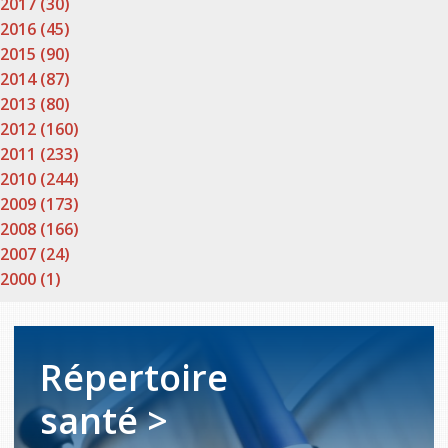
2017 (30)
2016 (45)
2015 (90)
2014 (87)
2013 (80)
2012 (160)
2011 (233)
2010 (244)
2009 (173)
2008 (166)
2007 (24)
2000 (1)
Répertoire
santé >