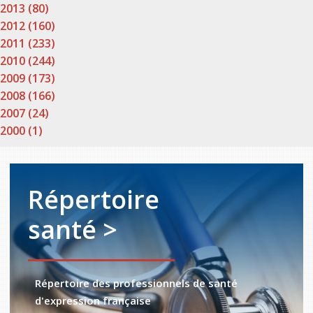
2013 (80)
2012 (160)
2011 (233)
2010 (244)
2009 (173)
2008 (166)
2007 (24)
2000 (1)
Répertoire
santé >
Répertoire des professionnels de santé
d'expression française