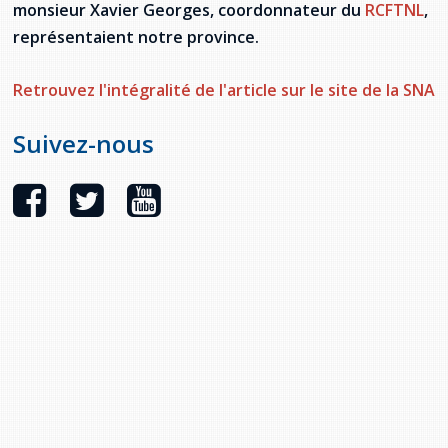
monsieur Xavier Georges, coordonnateur du
RCFTNL
,
provincial
représentaient notre province.
Allison Chaytor
Ressources linguistiques pour la
communication en santé
Maurice Nzoyamara
Retrouvez l'intégralité de l'article sur le site de la SNA
Lee Trowbridge
Suivez-nous
Randy Follet
Skye Fisher
Pamela Tucker
Anastasia Knudsen
Brian Kizner
Marc-Alexandre Mestres