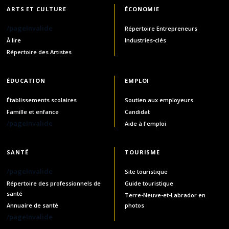
ARTS ET CULTURE
ÉCONOMIE
/pageInvalide
Répertoire Entrepreneurs
À lire
Industries-clés
Répertoire des Artistes
ÉDUCATION
EMPLOI
Établissements scolaires
Soutien aux employeurs
Famille et enfance
Candidat
/pageInvalide
Aide à l'emploi
SANTÉ
TOURISME
/pageInvalide
Site touristique
Répertoire des professionnels de
Guide touristique
santé
Terre-Neuve-et-Labrador en
Annuaire de santé
photos
/pageInvalide