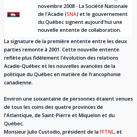
Jeux de la francophonie canadienne
Forum jeunesse pancanadien
Règlement Quiz RVF 2021
Guide du système de santé à TNL
Services en français
novembre 2008 - La Société Nationale
Admission au barreau
Ressources documentaires
Gestes et paroles ambigus
de l'Acadie (
SNA
) et le gouvernement
Festival jeunesse de l'Acadie
Continuons en français
Annuaire de santé
Ma langue, c'est ma fierté !
2SLGBTQIA+
Formulaires de procédure pénale
du Québec signent aujourd'hui une
Offres d'emploi (Secteur Justice)
nouvelle entente de collaboration.
Assemblée générale annuelle
Activités
Offres Actives
Carte des services en français
La Charte canadienne des droits et libertés
Législation spéciale Covid-19
La signature de la première entente entre les deux
Santé mentale et dépendances
parties remonte à 2001. Cette nouvelle entente
Lois fréquemment consultées
L'Aide juridique à Terre-Neuve-et-
reflète plus fidèlement l'évolution des relations
Labrador
Société Santé en français (SSF)
Commission des droits de la personne de
Acadie-Québec et les nouvelles avancées de la
Terre-Neuve-et-Labrador
Qu'est-ce que l'Aide juridique ?
Répertoire des juristes d'expression
politique du Québec en matière de francophonie
française
Travailler en santé à TNL
canadienne.
Acheter un véhicule neuf ou d'occasion ou
Bureaux de l'Aide juridique de Terre-Neuve-
louer sur le long terme (leasing) un véhicule
et-Labrador
Passeport Santé
neuf
Environ une soixantaine de personnes étaient venues
Répertoire des professionnels de santé
de tous les coins des quatre provinces de
l'Atlantique, de Saint-Pierre et Miquelon et du
Visages de la santé
Québec.
Monsieur Julio Custodio, président de la
FFTNL
, et
Pinos Mpiana
Programmes et services du gouvernement