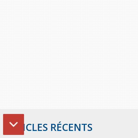
Stacy Smith
Nancy Dillon
Clare Halleran
Joseph Kayumba
Dominic Demers
Yulia Kudryakova
ARTICLES RÉCENTS