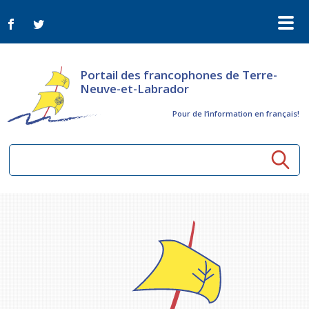
Portail des francophones de Terre-
Neuve-et-Labrador
Pour de l‘information en français!
Ressources communautaires
Aînés
Organismes
Activités à distance
Nouvelles
Arts et culture
Bulletin Le FrancoTNL
ConnectAînés
Appels d'offres du secteur culturel
Plan de Développement Global