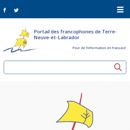
Portail des francophones de Terre-
Neuve-et-Labrador
Pour de l‘information en français!
Ressources communautaires
Aînés
Organismes
Activités à distance
Nouvelles
Arts et culture
Bulletin Le FrancoTNL
ConnectAînés
Appels d'offres du secteur culturel
Plan de Développement Global