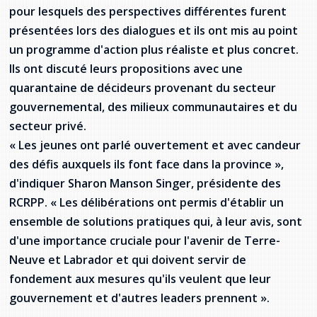
pour lesquels des perspectives différentes furent
Stacy Smith
présentées lors des dialogues et ils ont mis au point
un programme d'action plus réaliste et plus concret.
Nancy Dillon
Ils ont discuté leurs propositions avec une
Clare Halleran
quarantaine de décideurs provenant du secteur
gouvernemental, des milieux communautaires et du
Joseph Kayumba
secteur privé.
« Les jeunes ont parlé ouvertement et avec candeur
Dominic Demers
des défis auxquels ils font face dans la province »,
d'indiquer Sharon Manson Singer, présidente des
Yulia Kudryakova
RCRPP. « Les délibérations ont permis d'établir un
ensemble de solutions pratiques qui, à leur avis, sont
d'une importance cruciale pour l'avenir de Terre-
Neuve et Labrador et qui doivent servir de
fondement aux mesures qu'ils veulent que leur
gouvernement et d'autres leaders prennent ».