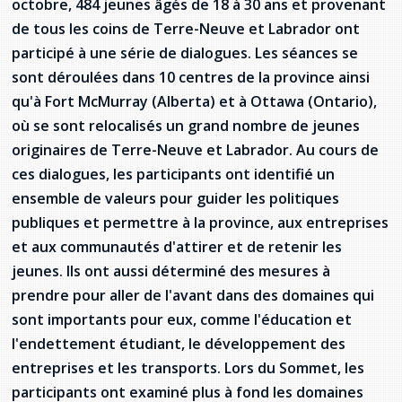
octobre, 484 jeunes âgés de 18 à 30 ans et provenant
provincial
de tous les coins de Terre-Neuve et Labrador ont
Allison Chaytor
participé à une série de dialogues. Les séances se
Ressources linguistiques pour la
communication en santé
sont déroulées dans 10 centres de la province ainsi
Maurice Nzoyamara
qu'à Fort McMurray (Alberta) et à Ottawa (Ontario),
Lee Trowbridge
où se sont relocalisés un grand nombre de jeunes
originaires de Terre-Neuve et Labrador. Au cours de
Randy Follet
ces dialogues, les participants ont identifié un
ensemble de valeurs pour guider les politiques
Skye Fisher
publiques et permettre à la province, aux entreprises
et aux communautés d'attirer et de retenir les
Pamela Tucker
jeunes. Ils ont aussi déterminé des mesures à
Anastasia Knudsen
prendre pour aller de l'avant dans des domaines qui
sont importants pour eux, comme l'éducation et
Brian Kizner
l'endettement étudiant, le développement des
entreprises et les transports. Lors du Sommet, les
Marc-Alexandre Mestres
participants ont examiné plus à fond les domaines