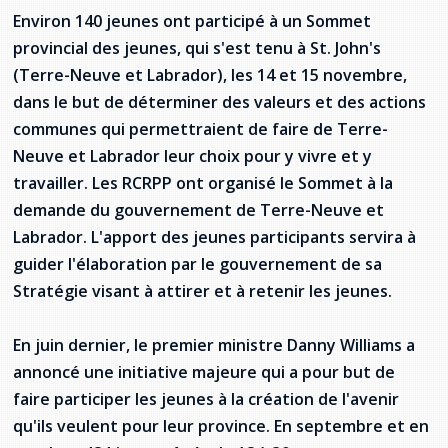
Jeux de la francophonie canadienne
Forum jeunesse pancanadien
Règlement Quiz RVF 2021
Guide du système de santé à TNL
Services en français
Environ 140 jeunes ont participé à un Sommet
Admission au barreau
Ressources documentaires
Gestes et paroles ambigus
provincial des jeunes, qui s'est tenu à St. John's
Festival jeunesse de l'Acadie
Continuons en français
Annuaire de santé
Ma langue, c'est ma fierté !
2SLGBTQIA+
Formulaires de procédure pénale
(Terre-Neuve et Labrador), les 14 et 15 novembre,
Offres d'emploi (Secteur Justice)
dans le but de déterminer des valeurs et des actions
Assemblée générale annuelle
Activités
Offres Actives
Carte des services en français
La Charte canadienne des droits et libertés
Législation spéciale Covid-19
communes qui permettraient de faire de Terre-
Neuve et Labrador leur choix pour y vivre et y
Santé mentale et dépendances
Lois fréquemment consultées
L'Aide juridique à Terre-Neuve-et-
travailler. Les RCRPP ont organisé le Sommet à la
Labrador
Société Santé en français (SSF)
demande du gouvernement de Terre-Neuve et
Commission des droits de la personne de
Terre-Neuve-et-Labrador
Qu'est-ce que l'Aide juridique ?
Labrador. L'apport des jeunes participants servira à
Répertoire des juristes d'expression
française
Travailler en santé à TNL
guider l'élaboration par le gouvernement de sa
Acheter un véhicule neuf ou d'occasion ou
Bureaux de l'Aide juridique de Terre-Neuve-
Stratégie visant à attirer et à retenir les jeunes.
louer sur le long terme (leasing) un véhicule
et-Labrador
Passeport Santé
neuf
En juin dernier, le premier ministre Danny Williams a
Répertoire des professionnels de santé
annoncé une initiative majeure qui a pour but de
Visages de la santé
faire participer les jeunes à la création de l'avenir
qu'ils veulent pour leur province. En septembre et en
Pinos Mpiana
Programmes et services du gouvernement