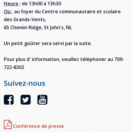
Heure
: de 13h00 à 13h30
provincial
Où
: au foyer du Centre communautaire et scolaire
Allison Chaytor
Ressources linguistiques pour la
des Grands-Vents,
communication en santé
Maurice Nzoyamara
65 Chemin Ridge, St John's, NL
Lee Trowbridge
Un petit goûter sera servi par la suite.
Randy Follet
Pour plus d' information, veuillez téléphoner au 709-
722-8302
Skye Fisher
Suivez-nous
Pamela Tucker
Anastasia Knudsen
Brian Kizner
Marc-Alexandre Mestres
Conférence de presse