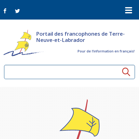
Portail des francophones de Terre-
Neuve-et-Labrador
Pour de l‘information en français!
Ressources communautaires
Aînés
Organismes
Activités à distance
Nouvelles
Arts et culture
Bulletin Le FrancoTNL
ConnectAînés
Appels d'offres du secteur culturel
Plan de Développement Global