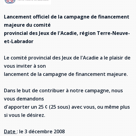
Jeux de la francophonie canadienne
Forum jeunesse pancanadien
Règlement Quiz RVF 2021
Guide du système de santé à TNL
Services en français
Admission au barreau
Ressources documentaires
Gestes et paroles ambigus
Lancement officiel de la campagne de financement
Festival jeunesse de l'Acadie
Continuons en français
Annuaire de santé
Ma langue, c'est ma fierté !
2SLGBTQIA+
Formulaires de procédure pénale
Offres d'emploi (Secteur Justice)
majeure du comité
provincial des Jeux de l'Acadie, région Terre-Neuve-
Assemblée générale annuelle
Activités
Offres Actives
Carte des services en français
La Charte canadienne des droits et libertés
Législation spéciale Covid-19
et-Labrador
Santé mentale et dépendances
Lois fréquemment consultées
L'Aide juridique à Terre-Neuve-et-
Le comité provincial des Jeux de l'Acadie a le plaisir de
Labrador
Société Santé en français (SSF)
Commission des droits de la personne de
vous inviter à son
Terre-Neuve-et-Labrador
Qu'est-ce que l'Aide juridique ?
Répertoire des juristes d'expression
lancement de la campagne de financement majeure.
française
Travailler en santé à TNL
Acheter un véhicule neuf ou d'occasion ou
Bureaux de l'Aide juridique de Terre-Neuve-
louer sur le long terme (leasing) un véhicule
et-Labrador
Dans le but de contribuer à notre campagne, nous
Passeport Santé
neuf
vous demandons
Répertoire des professionnels de santé
d'apporter un 25 ¢ (25 sous) avec vous, ou même plus
si vous le désirez.
Visages de la santé
Date
: le 3 décembre 2008
Pinos Mpiana
Programmes et services du gouvernement