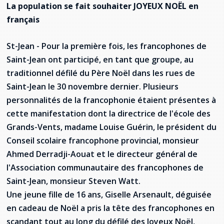
Jeux de la francophonie canadienne
La population se fait souhaiter JOYEUX NOËL en
Forum jeunesse pancanadien
Règlement Quiz RVF 2021
Guide du système de santé à TNL
Services en français
Admission au barreau
Ressources documentaires
français
Gestes et paroles ambigus
Festival jeunesse de l'Acadie
Continuons en français
Annuaire de santé
Ma langue, c'est ma fierté !
2SLGBTQIA+
Formulaires de procédure pénale
Offres d'emploi (Secteur Justice)
St-Jean - Pour la première fois, les francophones de
Assemblée générale annuelle
Activités
Offres Actives
Carte des services en français
Saint-Jean ont participé, en tant que groupe, au
La Charte canadienne des droits et libertés
Législation spéciale Covid-19
traditionnel défilé du Père Noël dans les rues de
Santé mentale et dépendances
Lois fréquemment consultées
Saint-Jean le 30 novembre dernier. Plusieurs
L'Aide juridique à Terre-Neuve-et-
Labrador
personnalités de la francophonie étaient présentes à
Société Santé en français (SSF)
Commission des droits de la personne de
cette manifestation dont la directrice de l'école des
Terre-Neuve-et-Labrador
Qu'est-ce que l'Aide juridique ?
Répertoire des juristes d'expression
française
Travailler en santé à TNL
Grands-Vents, madame Louise Guérin, le président du
Acheter un véhicule neuf ou d'occasion ou
Bureaux de l'Aide juridique de Terre-Neuve-
Conseil scolaire francophone provincial, monsieur
louer sur le long terme (leasing) un véhicule
et-Labrador
Passeport Santé
Ahmed Derradji-Aouat et le directeur général de
neuf
l'Association communautaire des francophones de
Répertoire des professionnels de santé
Saint-Jean, monsieur Steven Watt.
Une jeune fille de 16 ans, Giselle Arsenault, déguisée
Visages de la santé
en cadeau de Noël a pris la tête des francophones en
Pinos Mpiana
scandant tout au long du défilé des Joyeux Noël,
Programmes et services du gouvernement