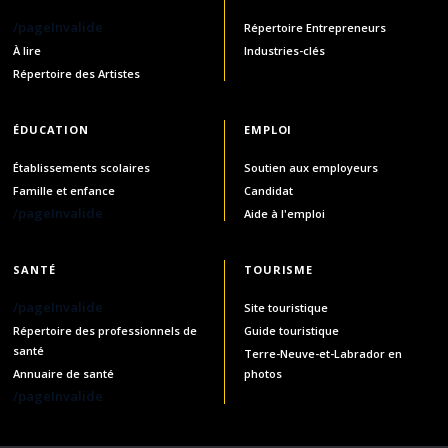
/pageInvalide
Répertoire Entrepreneurs
À lire
Industries-clés
Répertoire des Artistes
ÉDUCATION
EMPLOI
Établissements scolaires
Soutien aux employeurs
Famille et enfance
Candidat
/pageInvalide
Aide à l'emploi
SANTÉ
TOURISME
/pageInvalide
Site touristique
Répertoire des professionnels de
Guide touristique
santé
Terre-Neuve-et-Labrador en
Annuaire de santé
photos
/pageInvalide