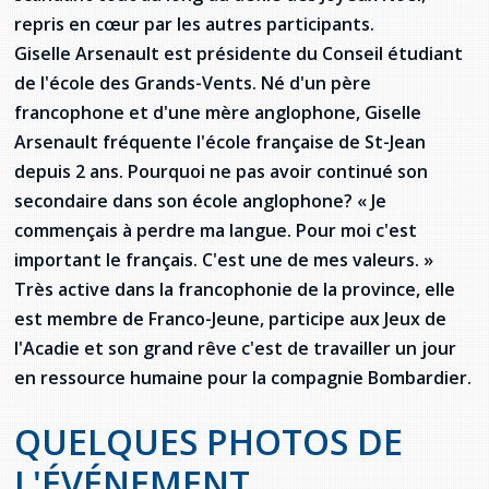
provincial
repris en cœur par les autres participants.
Allison Chaytor
Giselle Arsenault est présidente du Conseil étudiant
Ressources linguistiques pour la
de l'école des Grands-Vents. Né d'un père
communication en santé
Maurice Nzoyamara
francophone et d'une mère anglophone, Giselle
Arsenault fréquente l'école française de St-Jean
Lee Trowbridge
depuis 2 ans. Pourquoi ne pas avoir continué son
Randy Follet
secondaire dans son école anglophone? « Je
commençais à perdre ma langue. Pour moi c'est
Skye Fisher
important le français. C'est une de mes valeurs. »
Très active dans la francophonie de la province, elle
Pamela Tucker
est membre de Franco-Jeune, participe aux Jeux de
l'Acadie et son grand rêve c'est de travailler un jour
Anastasia Knudsen
en ressource humaine pour la compagnie Bombardier.
Brian Kizner
QUELQUES PHOTOS DE
Marc-Alexandre Mestres
L'ÉVÉNEMENT