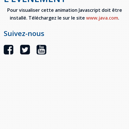
Stacy Smith
Pour visualiser cette animation Javascript doit être
installé. Téléchargez le sur le site
www.java.com
.
Nancy Dillon
Suivez-nous
Clare Halleran
Joseph Kayumba
Dominic Demers
Yulia Kudryakova