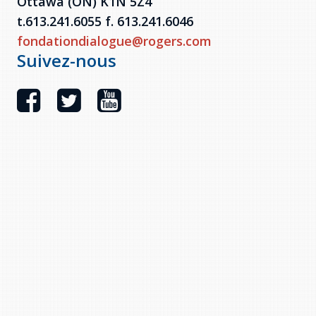
Ottawa (ON) K1N 5Z4
t.613.241.6055 f. 613.241.6046
fondationdialogue@rogers.com
Suivez-nous