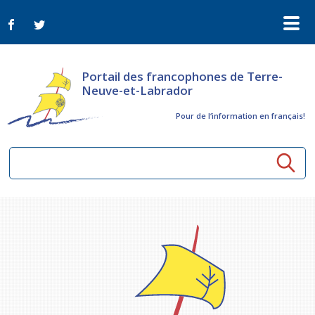
Portail des francophones de Terre-
Neuve-et-Labrador
Pour de l‘information en français!
Ressources communautaires
Aînés
Organismes
Activités à distance
Nouvelles
Arts et culture
Bulletin Le FrancoTNL
ConnectAînés
Appels d'offres du secteur culturel
Plan de Développement Global