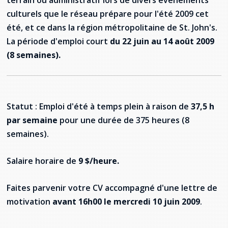
terrain ou administratif lors de divers évènements
Stacy Smith
culturels que le réseau prépare pour l'été 2009 cet
été, et ce dans la région métropolitaine de St. John's.
Nancy Dillon
La période d'emploi court
du 22 juin au 14 août 2009
(8 semaines).
Clare Halleran
Joseph Kayumba
Statut : Emploi d'été à temps plein à raison de
37,5 h
Dominic Demers
par semaine
pour une durée de 375 heures (8
semaines).
Yulia Kudryakova
Salaire horaire de
9 $/heure.
Faites parvenir votre CV accompagné d'une lettre de
motivation
avant 16h00 le mercredi 10 juin 2009
.