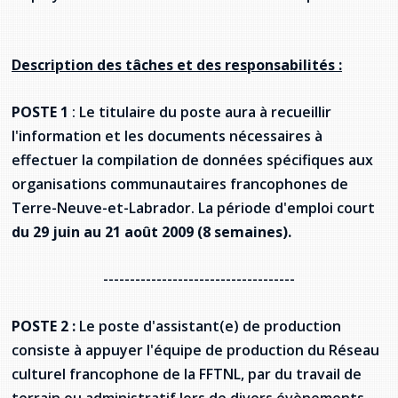
provincial
Allison Chaytor
Ressources linguistiques pour la
Description des tâches et des responsabilités :
communication en santé
Maurice Nzoyamara
POSTE 1
: Le titulaire du poste aura à recueillir
Lee Trowbridge
l'information et les documents nécessaires à
effectuer la compilation de données spécifiques aux
Randy Follet
organisations communautaires francophones de
Skye Fisher
Terre-Neuve-et-Labrador. La période d'emploi court
du 29 juin au 21 août 2009 (8 semaines).
Pamela Tucker
------------------------------------
Anastasia Knudsen
POSTE 2 :
Le poste d'assistant(e) de production
Brian Kizner
consiste à appuyer l'équipe de production du Réseau
culturel francophone de la FFTNL, par du travail de
Marc-Alexandre Mestres