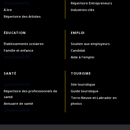
/pageInvalide
Répertoire Entrepreneurs
À lire
Industries-clés
Répertoire des Artistes
ÉDUCATION
EMPLOI
Établissements scolaires
Soutien aux employeurs
Famille et enfance
Candidat
/pageInvalide
Aide à l'emploi
SANTÉ
TOURISME
/pageInvalide
Site touristique
Répertoire des professionnels de
Guide touristique
santé
Terre-Neuve-et-Labrador en
Annuaire de santé
photos
/pageInvalide