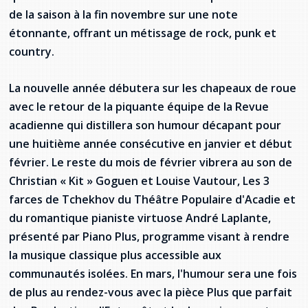
de la saison à la fin novembre sur une note
Stacy Smith
étonnante, offrant un métissage de rock, punk et
Nancy Dillon
country.
Clare Halleran
La nouvelle année débutera sur les chapeaux de roue
avec le retour de la piquante équipe de la Revue
Joseph Kayumba
acadienne qui distillera son humour décapant pour
une huitième année consécutive en janvier et début
Dominic Demers
février. Le reste du mois de février vibrera au son de
Christian « Kit » Goguen et Louise Vautour, Les 3
Yulia Kudryakova
farces de Tchekhov du Théâtre Populaire d'Acadie et
du romantique pianiste virtuose André Laplante,
présenté par Piano Plus, programme visant à rendre
la musique classique plus accessible aux
communautés isolées. En mars, l'humour sera une fois
de plus au rendez-vous avec la pièce Plus que parfait