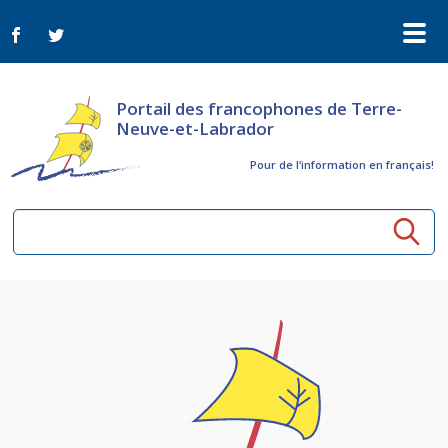
Portail des francophones de Terre-
Neuve-et-Labrador
Pour de l‘information en français!
Ressources communautaires
Aînés
Organismes
Activités à distance
Nouvelles
Arts et culture
Bulletin Le FrancoTNL
ConnectAînés
Appels d'offres du secteur culturel
Plan de Développement Global