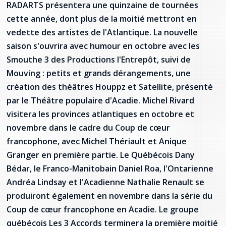
RADARTS présentera une quinzaine de tournées
provincial
cette année, dont plus de la moitié mettront en
Allison Chaytor
Ressources linguistiques pour la
vedette des artistes de l'Atlantique. La nouvelle
communication en santé
Maurice Nzoyamara
saison s'ouvrira avec humour en octobre avec les
Smouthe 3 des Productions l'Entrepôt, suivi de
Lee Trowbridge
Mouving : petits et grands dérangements, une
création des théâtres Houppz et Satellite, présenté
Randy Follet
par le Théâtre populaire d'Acadie. Michel Rivard
visitera les provinces atlantiques en octobre et
Skye Fisher
novembre dans le cadre du Coup de cœur
Pamela Tucker
francophone, avec Michel Thériault et Anique
Granger en première partie. Le Québécois Dany
Anastasia Knudsen
Bédar, le Franco-Manitobain Daniel Roa, l'Ontarienne
Andréa Lindsay et l'Acadienne Nathalie Renault se
Brian Kizner
produiront également en novembre dans la série du
Coup de cœur francophone en Acadie. Le groupe
Marc-Alexandre Mestres
québécois Les 3 Accords terminera la première moitié