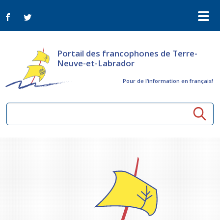
Portail des francophones de Terre-
Neuve-et-Labrador
Pour de l‘information en français!
Ressources communautaires
Aînés
Organismes
Activités à distance
Nouvelles
Arts et culture
Bulletin Le FrancoTNL
ConnectAînés
Appels d'offres du secteur culturel
Plan de Développement Global