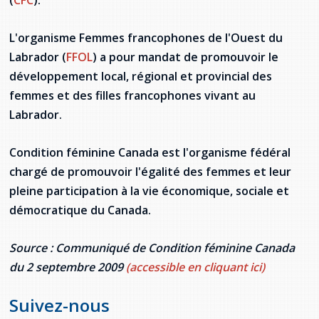
Stacy Smith
L'organisme Femmes francophones de l'Ouest du
Nancy Dillon
Labrador (
FFOL
) a pour mandat de promouvoir le
développement local, régional et provincial des
Clare Halleran
femmes et des filles francophones vivant au
Labrador.
Joseph Kayumba
Condition féminine Canada est l'organisme fédéral
Dominic Demers
chargé de promouvoir l'égalité des femmes et leur
Yulia Kudryakova
pleine participation à la vie économique, sociale et
démocratique du Canada.
Source : Communiqué de Condition féminine Canada
du 2 septembre 2009
(accessible en cliquant ici)
Suivez-nous