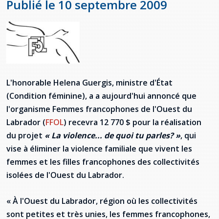
Publié le 10 septembre 2009
Jeux de la francophonie canadienne
Forum jeunesse pancanadien
Règlement Quiz RVF 2021
Guide du système de santé à TNL
Services en français
Admission au barreau
Ressources documentaires
Gestes et paroles ambigus
Festival jeunesse de l'Acadie
Continuons en français
Annuaire de santé
Ma langue, c'est ma fierté !
2SLGBTQIA+
Formulaires de procédure pénale
Offres d'emploi (Secteur Justice)
Assemblée générale annuelle
Activités
Offres Actives
Carte des services en français
La Charte canadienne des droits et libertés
Législation spéciale Covid-19
Santé mentale et dépendances
Lois fréquemment consultées
L'honorable Helena Guergis, ministre d'État
L'Aide juridique à Terre-Neuve-et-
Labrador
(Condition féminine), a a aujourd'hui annoncé que
Société Santé en français (SSF)
Commission des droits de la personne de
l'organisme Femmes francophones de l'Ouest du
Terre-Neuve-et-Labrador
Qu'est-ce que l'Aide juridique ?
Répertoire des juristes d'expression
Labrador (
FFOL
) recevra 12 770 $ pour la réalisation
française
Travailler en santé à TNL
du projet
« La violence... de quoi tu parles? »
, qui
Acheter un véhicule neuf ou d'occasion ou
Bureaux de l'Aide juridique de Terre-Neuve-
louer sur le long terme (leasing) un véhicule
et-Labrador
Passeport Santé
vise à éliminer la violence familiale que vivent les
neuf
femmes et les filles francophones des collectivités
Répertoire des professionnels de santé
isolées de l'Ouest du Labrador.
Visages de la santé
« À l'Ouest du Labrador, région où les collectivités
sont petites et très unies, les femmes francophones,
Pinos Mpiana
Programmes et services du gouvernement