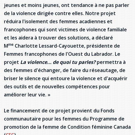
provincial
jeunes et moins jeunes, ont tendance à ne pas parler
Allison Chaytor
de la violence dirigée contre elles. Notre projet
Ressources linguistiques pour la
réduira l'isolement des femmes acadiennes et
communication en santé
Maurice Nzoyamara
francophones qui sont victimes de violence familiale
et les aidera à trouver des solutions, a déclaré
Lee Trowbridge
me
M
Charlotte Lessard-Cayouette, présidente de
Femmes francophones de l'Ouest du Labrador. Le
Randy Follet
projet
La violence... de quoi tu parles?
permettra à
Skye Fisher
des femmes d'échanger, de faire du réseautage, de
briser le silence qui entoure la violence et d'acquérir
Pamela Tucker
des outils et de nouvelles compétences pour
améliorer leur vie. »
Anastasia Knudsen
Le financement de ce projet provient du Fonds
Brian Kizner
communautaire pour les femmes du Programme de
promotion de la femme de Condition féminine Canada
Marc-Alexandre Mestres
(
CFC
).