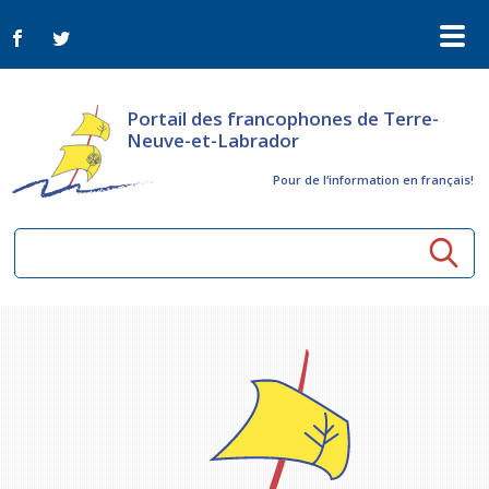
Portail des francophones de Terre-
Neuve-et-Labrador
Pour de l‘information en français!
Ressources communautaires
Aînés
Organismes
Activités à distance
Nouvelles
Arts et culture
Bulletin Le FrancoTNL
ConnectAînés
Appels d'offres du secteur culturel
Plan de Développement Global