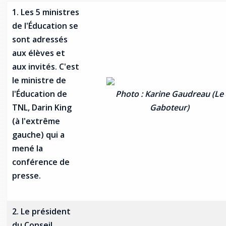
Stacy Smith
1. Les 5 ministres
de l'Éducation se
Nancy Dillon
sont adressés
aux élèves et
Clare Halleran
aux invités. C'est
le ministre de
Joseph Kayumba
l'Éducation de
Photo : Karine Gaudreau (Le
TNL, Darin King
Gaboteur)
Dominic Demers
(à l'extrême
Yulia Kudryakova
gauche) qui a
mené la
conférence de
presse.
2. Le président
du Conseil,