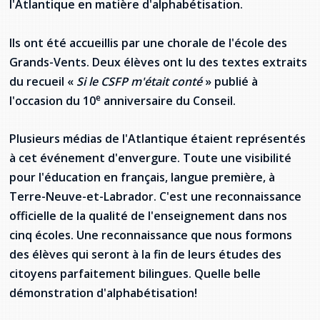
l'Atlantique en matière d'alphabétisation.
provincial
Allison Chaytor
Ils ont été accueillis par une chorale de l'école des
Ressources linguistiques pour la
communication en santé
Grands-Vents. Deux élèves ont lu des textes extraits
Maurice Nzoyamara
du recueil «
Si le CSFP m'était conté
» publié à
Lee Trowbridge
e
l'occasion du 10
anniversaire du Conseil.
Randy Follet
Plusieurs médias de l'Atlantique étaient représentés
à cet événement d'envergure. Toute une visibilité
Skye Fisher
pour l'éducation en français, langue première, à
Terre-Neuve-et-Labrador. C'est une reconnaissance
Pamela Tucker
officielle de la qualité de l'enseignement dans nos
Anastasia Knudsen
cinq écoles. Une reconnaissance que nous formons
des élèves qui seront à la fin de leurs études des
Brian Kizner
citoyens parfaitement bilingues. Quelle belle
démonstration d'alphabétisation!
Marc-Alexandre Mestres