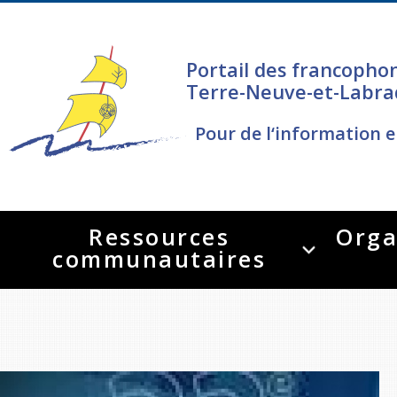
Portail des francopho
Terre-Neuve-et-Labra
Pour de l‘information e
Ressources
Orga
communautaires