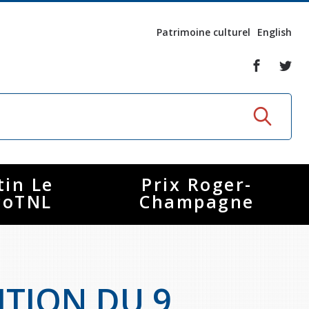
Patrimoine culturel
English
tin Le
Prix Roger-
coTNL
Champagne
ITION DU 9