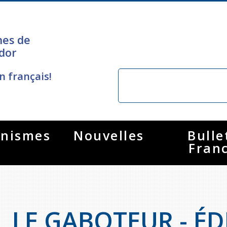
nes de
dor
n français!
nismes
Nouvelles
Bulle
Fran
LE GABOTEUR - ÉD