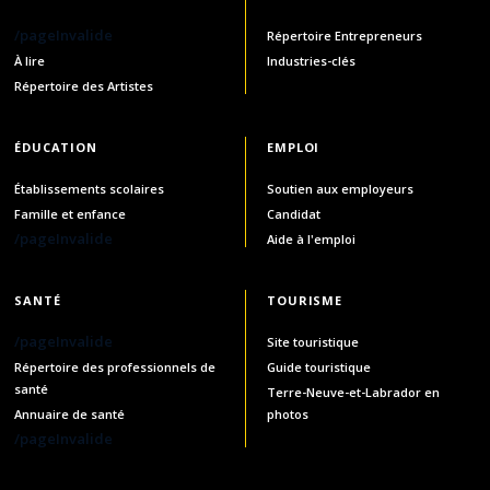
/pageInvalide
Répertoire Entrepreneurs
À lire
Industries-clés
Répertoire des Artistes
ÉDUCATION
EMPLOI
Établissements scolaires
Soutien aux employeurs
Famille et enfance
Candidat
/pageInvalide
Aide à l'emploi
SANTÉ
TOURISME
/pageInvalide
Site touristique
Répertoire des professionnels de
Guide touristique
santé
Terre-Neuve-et-Labrador en
Annuaire de santé
photos
/pageInvalide