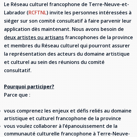
Jeux de la francophonie canadienne
Forum jeunesse pancanadien
Règlement Quiz RVF 2021
Guide du système de santé à TNL
Le Réseau culturel francophone de Terre-Neuve-et-
Services en français
Admission au barreau
Ressources documentaires
Gestes et paroles ambigus
Labrador (
RCFTNL
) invite les personnes intéressées à
Festival jeunesse de l'Acadie
Continuons en français
Annuaire de santé
Ma langue, c'est ma fierté !
2SLGBTQIA+
siéger sur son comité consultatif à faire parvenir leur
Formulaires de procédure pénale
Offres d'emploi (Secteur Justice)
application dès maintenant. Nous avons besoin de
Assemblée générale annuelle
Activités
Offres Actives
Carte des services en français
La Charte canadienne des droits et libertés
deux artistes ou artisans
francophones de la province
Législation spéciale Covid-19
et membres du Réseau culturel qui pourront assurer
Santé mentale et dépendances
Lois fréquemment consultées
L'Aide juridique à Terre-Neuve-et-
la représentation des acteurs du domaine artistique
Labrador
et culturel au sein des réunions du comité
Société Santé en français (SSF)
Commission des droits de la personne de
consultatif.
Terre-Neuve-et-Labrador
Qu'est-ce que l'Aide juridique ?
Répertoire des juristes d'expression
française
Travailler en santé à TNL
Acheter un véhicule neuf ou d'occasion ou
Bureaux de l'Aide juridique de Terre-Neuve-
Pourquoi participer?
louer sur le long terme (leasing) un véhicule
et-Labrador
Passeport Santé
Parce que :
neuf
Répertoire des professionnels de santé
vous comprenez les enjeux et défis reliés au domaine
artistique et culturel francophone de la province
Visages de la santé
vous voulez collaborer à l’épanouissement de la
communauté culturelle francophone à Terre-Neuve-
Pinos Mpiana
Programmes et services du gouvernement