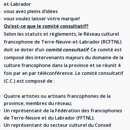
provincial
et-Labrador
vous avez pleins d’idées
Allison Chaytor
Ressources linguistiques pour la
vous voulez laisser votre marque!
communication en santé
Maurice Nzoyamara
Qu’est-ce que le comité consultatif?
Selon les statuts et règlements, le Réseau culturel
Lee Trowbridge
francophone de Terre-Neuve-et-Labrador (RCFTNL)
doit se doter d’un
comité consultatif
. Ce comité est
Randy Follet
composé des intervenants majeurs du domaine de la
culture francophone dans la province et se réunit 4
Skye Fisher
fois par an par téléconférence. Le comité consultatif
(C.C.) est composé de :
Pamela Tucker
Anastasia Knudsen
Quatre artistes ou artisans francophones de la
province, membres du réseau;
Brian Kizner
Un représentant de
la Fédération
des francophones
de Terre-Neuve et du Labrador (FFTNL);
Marc-Alexandre Mestres
Un représentant du secteur culturel du Conseil