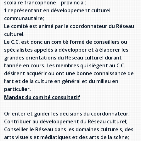
scolaire francophone provincial;
Stacy Smith
1 représentant en développement culturel
communautaire;
Nancy Dillon
Le comité est animé par le coordonnateur du Réseau
culturel.
Clare Halleran
Le C.C. est donc un comité formé de conseillers ou
spécialistes appelés à développer et à élaborer les
Joseph Kayumba
grandes orientations du Réseau culturel durant
l’année en cours. Les membres qui siègent au C.C.
Dominic Demers
désirent acquérir ou ont une bonne connaissance de
l’art et de la culture en général et du milieu en
Yulia Kudryakova
particulier.
Mandat du comité consultatif
Orienter et guider les décisions du coordonnateur;
Contribuer au développement du Réseau culturel;
Conseiller le Réseau dans les domaines culturels, des
arts visuels et médiatiques et des arts de la scène;