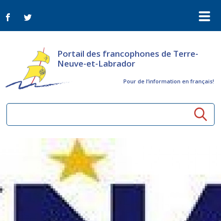
Portail des francophones de Terre-
Neuve-et-Labrador
Pour de l‘information en français!
Ressources communautaires
Aînés
Organismes
Activités à distance
Nouvelles
Arts et culture
Bulletin Le FrancoTNL
ConnectAînés
Appels d'offres du secteur culturel
Plan de Développement Global