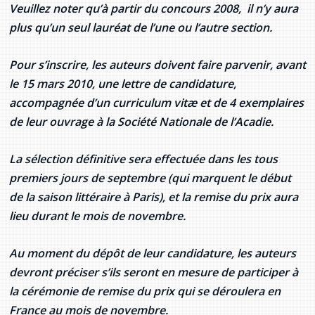
Veuillez noter qu’à partir du concours 2008, il n’y aura
Stacy Smith
plus qu’un seul lauréat de l’une ou l’autre section.
Nancy Dillon
Pour s’inscrire, les auteurs doivent faire parvenir, avant
le 15 mars 2010, une lettre de candidature,
Clare Halleran
accompagnée d’un curriculum vitæ et de 4 exemplaires
Joseph Kayumba
de leur ouvrage à la Société Nationale de l’Acadie.
Dominic Demers
La sélection définitive sera effectuée dans les tous
premiers jours de septembre (qui marquent le début
Yulia Kudryakova
de la saison littéraire à Paris), et la remise du prix aura
lieu durant le mois de novembre.
Au moment du dépôt de leur candidature, les auteurs
devront préciser s’ils seront en mesure de participer à
la cérémonie de remise du prix qui se déroulera en
France au mois de novembre.