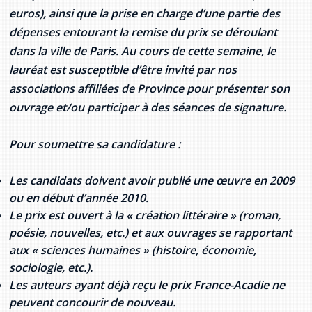
provincial
euros), ainsi que la prise en charge d’une partie des
Allison Chaytor
dépenses entourant la remise du prix se déroulant
Ressources linguistiques pour la
dans la ville de Paris. Au cours de cette semaine, le
communication en santé
Maurice Nzoyamara
lauréat est susceptible d’être invité par nos
associations affiliées de Province pour présenter son
Lee Trowbridge
ouvrage et/ou participer à des séances de signature.
Randy Follet
Pour soumettre sa candidature :
Skye Fisher
Les candidats doivent avoir publié une œuvre en 2009
Pamela Tucker
ou en début d’année 2010.
Le prix est ouvert à la « création littéraire » (roman,
Anastasia Knudsen
poésie, nouvelles, etc.) et aux ouvrages se rapportant
aux « sciences humaines » (histoire, économie,
Brian Kizner
sociologie, etc.).
Les auteurs ayant déjà reçu le prix France-Acadie ne
Marc-Alexandre Mestres
peuvent concourir de nouveau.