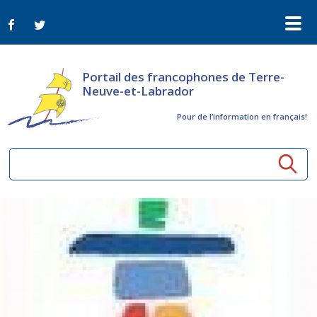
Portail des francophones de Terre-
Neuve-et-Labrador
Pour de l‘information en français!
Ressources communautaires
Aînés
Organismes
Activités à distance
Nouvelles
Arts et culture
Bulletin Le FrancoTNL
ConnectAînés
Appels d'offres du secteur culturel
Plan de Développement Global