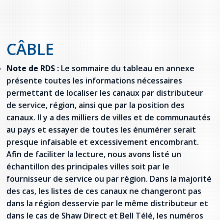
provincial
Allison Chaytor
Ressources linguistiques pour la
communication en santé
Maurice Nzoyamara
CÂBLE
Lee Trowbridge
Note de RDS :
Le sommaire du tableau en annexe
présente toutes les informations nécessaires
Randy Follet
permettant de localiser les canaux par distributeur
de service, région, ainsi que par la position des
Skye Fisher
canaux. Il y a des milliers de villes et de communautés
au pays et essayer de toutes les énumérer serait
Pamela Tucker
presque infaisable et excessivement encombrant.
Afin de faciliter la lecture, nous avons listé un
Anastasia Knudsen
échantillon des principales villes soit par le
fournisseur de service ou par région. Dans la majorité
Brian Kizner
des cas, les listes de ces canaux ne changeront pas
dans la région desservie par le même distributeur et
Marc-Alexandre Mestres
dans le cas de Shaw Direct et Bell Télé, les numéros