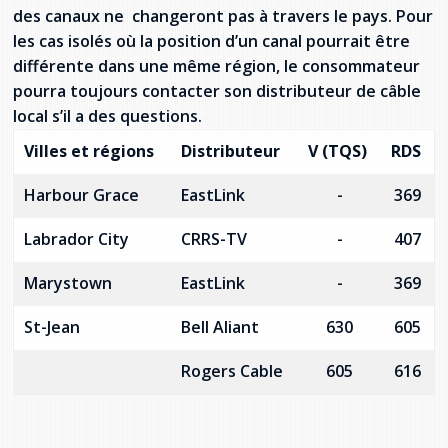
des canaux ne changeront pas à travers le pays. Pour
Stacy Smith
les cas isolés où la position d’un canal pourrait être
différente dans une même région, le consommateur
Nancy Dillon
pourra toujours contacter son distributeur de câble
local s’il a des questions.
Clare Halleran
Villes et régions
Distributeur
V (TQS)
RDS
Joseph Kayumba
Harbour Grace
EastLink
-
369
Dominic Demers
Labrador City
CRRS-TV
-
407
Yulia Kudryakova
Marystown
EastLink
-
369
St-Jean
Bell Aliant
630
605
Rogers Cable
605
616