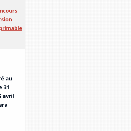
ncours
rsion
primable
ré au
e 31
 avril
era