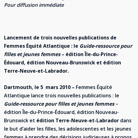
Jeux de la francophonie canadienne
Forum jeunesse pancanadien
Règlement Quiz RVF 2021
Guide du système de santé à TNL
Pour diffusion immédiate
Services en français
Admission au barreau
Ressources documentaires
Gestes et paroles ambigus
Festival jeunesse de l'Acadie
Continuons en français
Annuaire de santé
Ma langue, c'est ma fierté !
2SLGBTQIA+
Formulaires de procédure pénale
Offres d'emploi (Secteur Justice)
Assemblée générale annuelle
Activités
Offres Actives
Carte des services en français
La Charte canadienne des droits et libertés
Lancement de trois nouvelles publications de
Législation spéciale Covid-19
Femmes Équité Atlantique : le
Guide-ressource pour
Santé mentale et dépendances
Lois fréquemment consultées
L'Aide juridique à Terre-Neuve-et-
filles et jeunes
femmes
– édition Île-du-Prince-
Labrador
Édouard,
édition Nouveau-Brunswick et édition
Société Santé en français (SSF)
Commission des droits de la personne de
Terre-Neuve-et-Labrador.
Terre-Neuve-et-Labrador
Qu'est-ce que l'Aide juridique ?
Répertoire des juristes d'expression
française
Travailler en santé à TNL
Acheter un véhicule neuf ou d'occasion ou
Bureaux de l'Aide juridique de Terre-Neuve-
Dartmouth, le 5 mars 2010 –
Femmes Équité
louer sur le long terme (leasing) un véhicule
et-Labrador
Passeport Santé
Atlantique lance trois nouvelles publications : le
neuf
Guide-ressource pour filles et jeunes
femmes
–
Répertoire des professionnels de santé
édition Île-du-Prince-Édouard, édition Nouveau-
Brunswick et
édition Terre-Neuve-et-Labrador
dans
Visages de la santé
le but d’aider les filles, les
adolescentes et les jeunes
Pinos Mpiana
femmes à prendre
des décisions judicieuses à propos
Programmes et services du gouvernement