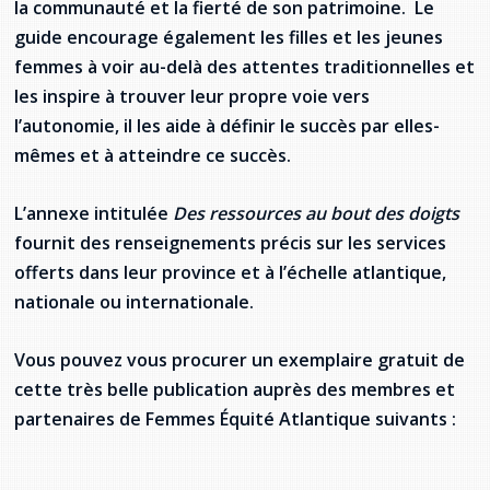
la
communauté et la fierté de son patrimoine. Le
Stacy Smith
guide encourage également les filles et les jeunes
femmes à voir au-delà des attentes traditionnelles et
Nancy Dillon
les inspire à trouver leur propre voie vers
l’autonomie, il les aide à définir le succès par elles-
Clare Halleran
mêmes et à atteindre ce succès.
Joseph Kayumba
L’annexe intitulée
Des ressources au bout des doigts
Dominic Demers
fournit des renseignements précis sur les services
offerts dans leur province et à l’échelle atlantique,
Yulia Kudryakova
nationale ou internationale.
Vous pouvez vous procurer un exemplaire gratuit de
cette très belle publication auprès des membres et
partenaires de Femmes Équité Atlantique suivants :