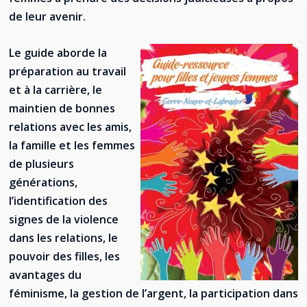
provincial
de leur
avenir.
Allison Chaytor
Ressources linguistiques pour la
Le guide aborde la
communication en santé
Maurice Nzoyamara
préparation au
travail
et à la carrière, le
Lee Trowbridge
maintien de bonnes
Randy Follet
relations avec les amis,
la famille et les femmes
Skye Fisher
de plusieurs
générations,
Pamela Tucker
l’identification des
signes de la violence
Anastasia Knudsen
dans les relations, le
pouvoir des filles, les
Brian Kizner
avantages du
Marc-Alexandre Mestres
féminisme,
la gestion de l’argent, la participation dans