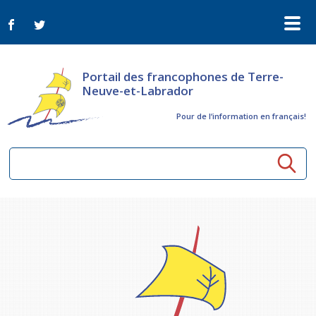
Portail des francophones de Terre-
Neuve-et-Labrador
Pour de l‘information en français!
Ressources communautaires
Aînés
Organismes
Activités à distance
Nouvelles
Arts et culture
Bulletin Le FrancoTNL
ConnectAînés
Appels d'offres du secteur culturel
Plan de Développement Global