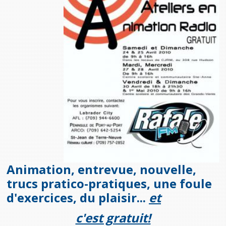
provincial
Allison Chaytor
Ressources linguistiques pour la
communication en santé
Maurice Nzoyamara
Lee Trowbridge
Randy Follet
Skye Fisher
Pamela Tucker
Anastasia Knudsen
Animation, entrevue, nouvelle,
trucs pratico-pratiques, une foule
Brian Kizner
d'exercices, du plaisir...
et
Marc-Alexandre Mestres
c'est gratuit!