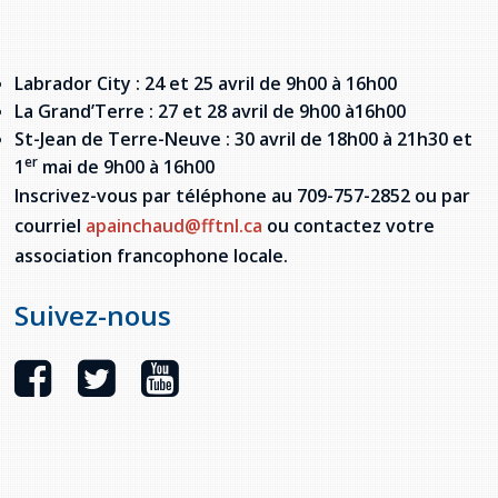
Stacy Smith
Nancy Dillon
Labrador City : 24 et 25 avril de 9h00 à 16h00
La Grand’Terre : 27 et 28 avril de 9h00 à16h00
Clare Halleran
St-Jean de Terre-Neuve : 30 avril de 18h00 à 21h30 et
er
1
mai de 9h00 à 16h00
Joseph Kayumba
Inscrivez-vous par téléphone au 709-757-2852 ou par
courriel
apainchaud@fftnl.ca
ou contactez votre
Dominic Demers
association francophone locale.
Yulia Kudryakova
Suivez-nous