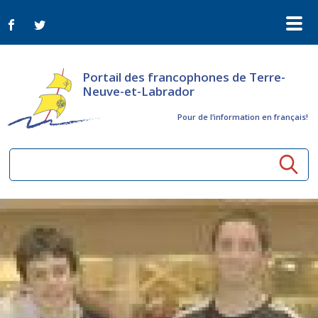
Portail des francophones de Terre-
Neuve-et-Labrador
Pour de l‘information en français!
Ressources communautaires
Aînés
Organismes
Activités à distance
Nouvelles
Arts et culture
Bulletin Le FrancoTNL
ConnectAînés
Appels d'offres du secteur culturel
Plan de Développement Global