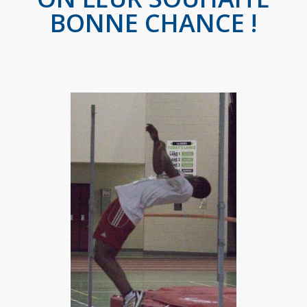
BONNE CHANCE !
Stacy Smith
Nancy Dillon
Clare Halleran
Joseph Kayumba
Dominic Demers
Yulia Kudryakova