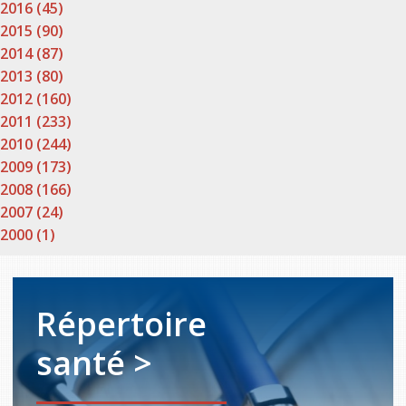
2016 (45)
2015 (90)
2014 (87)
2013 (80)
2012 (160)
2011 (233)
2010 (244)
2009 (173)
2008 (166)
2007 (24)
2000 (1)
Répertoire
santé >