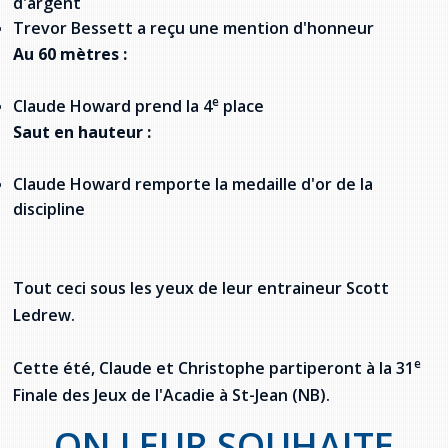
d'argent
provincial
Trevor Bessett a reçu une mention d'honneur
Allison Chaytor
Au 60 mètres :
Ressources linguistiques pour la
communication en santé
Maurice Nzoyamara
e
Claude Howard prend la 4
place
Saut en hauteur :
Lee Trowbridge
Randy Follet
Claude Howard remporte la medaille d'or de la
discipline
Skye Fisher
Pamela Tucker
Tout ceci sous les yeux de leur entraineur Scott
Ledrew.
Anastasia Knudsen
e
Cette été, Claude et Christophe partiperont à la 31
Brian Kizner
Finale des Jeux de l'Acadie à St-Jean (NB).
Marc-Alexandre Mestres
ON LEUR SOUHAITE