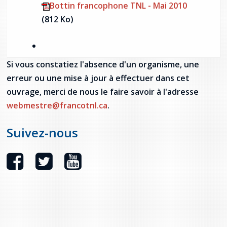
Bottin francophone TNL - Mai 2010
provincial
(812 Ko)
Allison Chaytor
Ressources linguistiques pour la
communication en santé
Maurice Nzoyamara
Si vous constatiez l'absence d'un organisme, une
Lee Trowbridge
erreur ou une mise à jour à effectuer dans cet
ouvrage, merci de nous le faire savoir à l'adresse
Randy Follet
webmestre@francotnl.ca
.
Skye Fisher
Suivez-nous
Pamela Tucker
Anastasia Knudsen
Brian Kizner
Marc-Alexandre Mestres