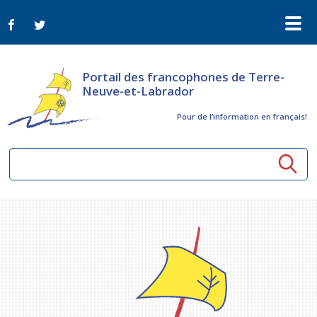
Portail des francophones de Terre-
Neuve-et-Labrador
Pour de l‘information en français!
Ressources communautaires
Aînés
Organismes
Activités à distance
Nouvelles
Arts et culture
Bulletin Le FrancoTNL
ConnectAînés
Appels d'offres du secteur culturel
Plan de Développement Global