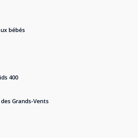
aux bébés
ids 400
le des Grands-Vents