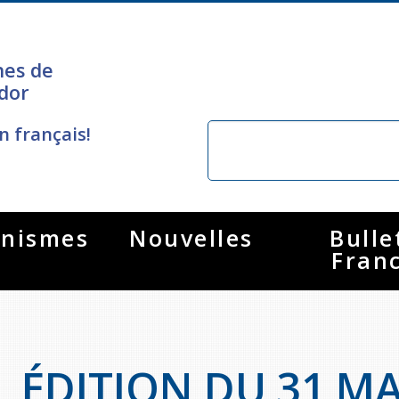
nes de
dor
n français!
nismes
Nouvelles
Bulle
Fran
ÉDITION DU 31 MA