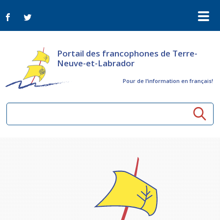
Portail des francophones de Terre-
Neuve-et-Labrador
Pour de l‘information en français!
Ressources communautaires
Aînés
Organismes
Activités à distance
Nouvelles
Arts et culture
Bulletin Le FrancoTNL
ConnectAînés
Appels d'offres du secteur culturel
Plan de Développement Global