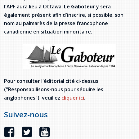
l'APF aura lieu à Ottawa.
Le Gaboteur
y sera
Stacy Smith
également présent afin d'inscrire, si possible, son
Nancy Dillon
nom au palmarès de la presse francophone
canadienne en situation minoritaire.
Clare Halleran
Joseph Kayumba
Dominic Demers
Pour consulter l'éditorial cité ci-dessus
Yulia Kudryakova
("Responsabilisons-nous pour séduire les
anglophones"), veuillez
cliquer ici
.
Suivez-nous