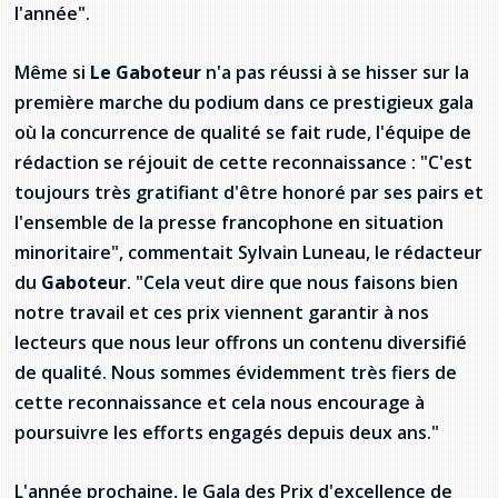
l'année".
provincial
Allison Chaytor
Ressources linguistiques pour la
Même si
Le Gaboteur
n'a pas réussi à se hisser sur la
communication en santé
Maurice Nzoyamara
première marche du podium dans ce prestigieux gala
où la concurrence de qualité se fait rude, l'équipe de
Lee Trowbridge
rédaction se réjouit de cette reconnaissance : "C'est
toujours très gratifiant d'être honoré par ses pairs et
Randy Follet
l'ensemble de la presse francophone en situation
minoritaire", commentait Sylvain Luneau, le rédacteur
Skye Fisher
du
Gaboteur
. "Cela veut dire que nous faisons bien
Pamela Tucker
notre travail et ces prix viennent garantir à nos
lecteurs que nous leur offrons un contenu diversifié
Anastasia Knudsen
de qualité. Nous sommes évidemment très fiers de
cette reconnaissance et cela nous encourage à
Brian Kizner
poursuivre les efforts engagés depuis deux ans."
Marc-Alexandre Mestres
L'année prochaine, le Gala des Prix d'excellence de