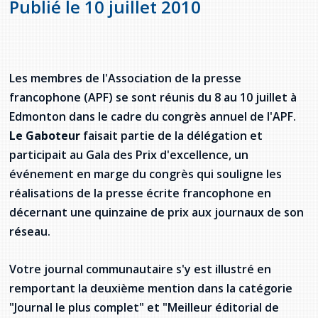
Publié le 10 juillet 2010
Jeux de la francophonie canadienne
Forum jeunesse pancanadien
Règlement Quiz RVF 2021
Guide du système de santé à TNL
Services en français
Admission au barreau
Ressources documentaires
Gestes et paroles ambigus
Festival jeunesse de l'Acadie
Continuons en français
Annuaire de santé
Ma langue, c'est ma fierté !
2SLGBTQIA+
Formulaires de procédure pénale
Offres d'emploi (Secteur Justice)
Assemblée générale annuelle
Activités
Offres Actives
Carte des services en français
Les membres de l'Association de la presse
La Charte canadienne des droits et libertés
Législation spéciale Covid-19
francophone (APF) se sont réunis du 8 au 10 juillet à
Santé mentale et dépendances
Edmonton dans le cadre du congrès annuel de l'APF.
Lois fréquemment consultées
L'Aide juridique à Terre-Neuve-et-
Labrador
Le Gaboteur
faisait partie de la délégation et
Société Santé en français (SSF)
Commission des droits de la personne de
participait au Gala des Prix d'excellence, un
Terre-Neuve-et-Labrador
Qu'est-ce que l'Aide juridique ?
Répertoire des juristes d'expression
événement en marge du congrès qui souligne les
française
Travailler en santé à TNL
réalisations de la presse écrite francophone en
Acheter un véhicule neuf ou d'occasion ou
Bureaux de l'Aide juridique de Terre-Neuve-
louer sur le long terme (leasing) un véhicule
et-Labrador
décernant une quinzaine de prix aux journaux de son
Passeport Santé
neuf
réseau.
Répertoire des professionnels de santé
Votre journal communautaire s'y est illustré en
Visages de la santé
remportant la deuxième mention dans la catégorie
"Journal le plus complet" et "Meilleur éditorial de
Pinos Mpiana
Programmes et services du gouvernement