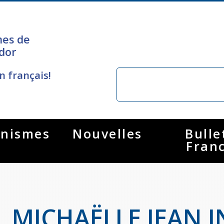
nes de
dor
n français!
nismes
Nouvelles
Bulle
Fran
MICHAËLLE JEAN I