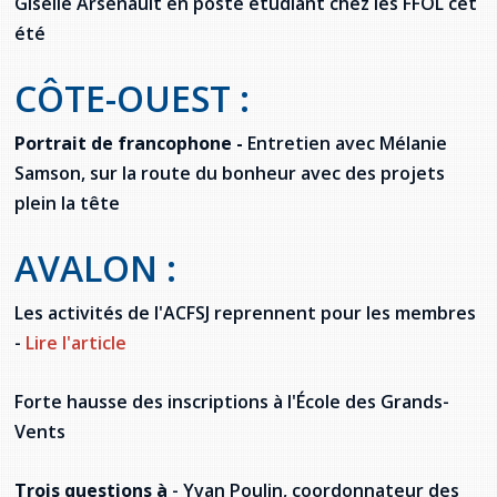
Gisèlle Arsenault en poste étudiant chez les FFOL cet
Stacy Smith
été
Nancy Dillon
CÔTE-OUEST :
Clare Halleran
Portrait de francophone -
Entretien avec Mélanie
Samson, sur la route du bonheur avec des projets
Joseph Kayumba
plein la tête
Dominic Demers
AVALON :
Yulia Kudryakova
Les activités de l'ACFSJ reprennent pour les membres
-
Lire l'article
Forte hausse des inscriptions à l'École des Grands-
Vents
Trois questions à
- Yvan Poulin, coordonnateur des