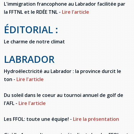
L'immigration francophone au Labrador facilitée par
provincial
Allison Chaytor
la FFTNL et le RDÉE TNL -
Lire l'article
Ressources linguistiques pour la
communication en santé
Maurice Nzoyamara
ÉDITORIAL :
Lee Trowbridge
Le charme de notre climat
Randy Follet
LABRADOR
Skye Fisher
Hydroélectricité au Labrador : la province durcit le
ton -
Lire l'article
Pamela Tucker
Du soleil dans le coeur au tournoi annuel de golf de
Anastasia Knudsen
l'AFL -
Lire l'article
Brian Kizner
Les FFOL: toute une équipe! -
Lire la présentation
Marc-Alexandre Mestres