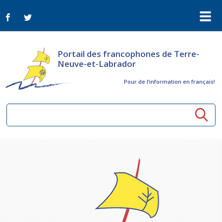
Portail des francophones de Terre-
Neuve-et-Labrador
Pour de l‘information en français!
Ressources communautaires
Aînés
Organismes
Activités à distance
Nouvelles
Arts et culture
Bulletin Le FrancoTNL
ConnectAînés
Appels d'offres du secteur culturel
Plan de Développement Global