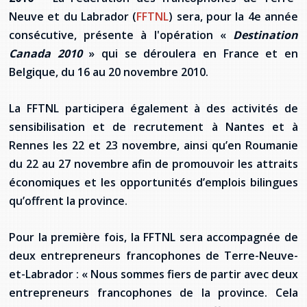
Stacy Smith
Neuve et du Labrador (
FFTNL
) sera, pour la 4e année
consécutive, présente à l'opération «
Destination
Nancy Dillon
Canada 2010
» qui se déroulera en France et en
Belgique, du 16 au 20 novembre 2010.
Clare Halleran
La FFTNL participera également à des activités de
Joseph Kayumba
sensibilisation et de recrutement à Nantes et à
Rennes les 22 et 23 novembre, ainsi qu’en Roumanie
Dominic Demers
du 22 au 27 novembre afin de promouvoir les attraits
Yulia Kudryakova
économiques et les opportunités d’emplois bilingues
qu’offrent la province.
Pour la première fois, la FFTNL sera accompagnée de
deux entrepreneurs francophones de Terre-Neuve-
et-Labrador : « Nous sommes fiers de partir avec deux
entrepreneurs francophones de la province. Cela