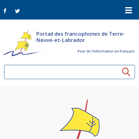
Portail des francophones de Terre-
Neuve-et-Labrador
Pour de l‘information en français!
Ressources communautaires
Aînés
Organismes
Activités à distance
Nouvelles
Arts et culture
Bulletin Le FrancoTNL
ConnectAînés
Appels d'offres du secteur culturel
Plan de Développement Global