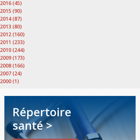
2016 (45)
2015 (90)
2014 (87)
2013 (80)
2012 (160)
2011 (233)
2010 (244)
2009 (173)
2008 (166)
2007 (24)
2000 (1)
Répertoire
santé >