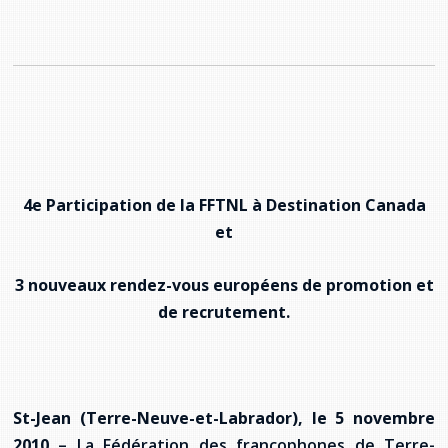
provincial
Allison Chaytor
Ressources linguistiques pour la
communication en santé
Maurice Nzoyamara
Lee Trowbridge
Randy Follet
4e Participation de la FFTNL à Destination Canada
Skye Fisher
et
Pamela Tucker
3 nouveaux rendez-vous européens de promotion et
de recrutement.
Anastasia Knudsen
Brian Kizner
St-Jean (Terre-Neuve-et-Labrador), le 5 novembre
Marc-Alexandre Mestres
2010
– La Fédération des francophones de Terre-