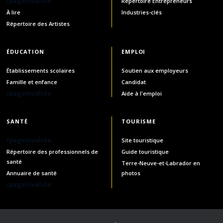
/pageInvalide
Répertoire Entrepreneurs
À lire
Industries-clés
Répertoire des Artistes
ÉDUCATION
EMPLOI
Établissements scolaires
Soutien aux employeurs
Famille et enfance
Candidat
/pageInvalide
Aide à l'emploi
SANTÉ
TOURISME
/pageInvalide
Site touristique
Répertoire des professionnels de
Guide touristique
santé
Terre-Neuve-et-Labrador en
Annuaire de santé
photos
/pageInvalide