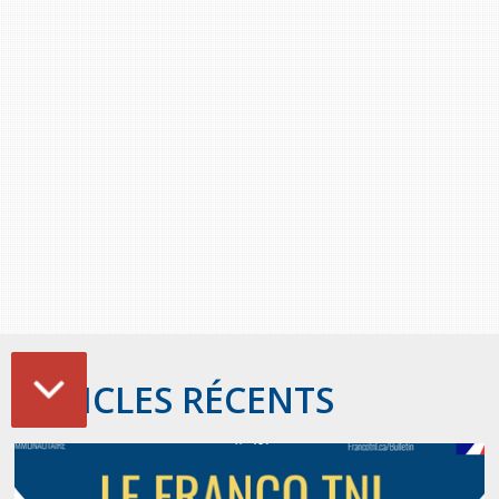
Stacy Smith
Nancy Dillon
Clare Halleran
Joseph Kayumba
Dominic Demers
Yulia Kudryakova
ARTICLES RÉCENTS