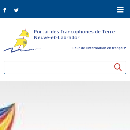
Portail des francophones de Terre-
Neuve-et-Labrador
Pour de l‘information en français!
Ressources communautaires
Aînés
Organismes
Activités à distance
Nouvelles
Arts et culture
Bulletin Le FrancoTNL
ConnectAînés
Appels d'offres du secteur culturel
Plan de Développement Global