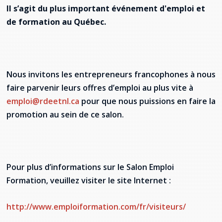
provincial
Il s’agit
du plus important événement d'emploi et
Allison Chaytor
de formation au Québec.
Ressources linguistiques pour la
communication en santé
Maurice Nzoyamara
Lee Trowbridge
Nous invitons les entrepreneurs francophones à nous
faire parvenir leurs offres d’emploi au plus vite à
Randy Follet
emploi@rdeetnl.ca
pour que nous puissions en faire la
promotion au sein de ce salon.
Skye Fisher
Pamela Tucker
Anastasia Knudsen
Pour plus d’informations sur le Salon Emploi
Formation, veuillez visiter le site Internet :
Brian Kizner
http://www.emploiformation.com/fr/visiteurs/
Marc-Alexandre Mestres