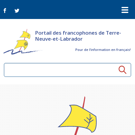
Portail des francophones de Terre-
Neuve-et-Labrador
Pour de l‘information en français!
Ressources communautaires
Aînés
Organismes
Activités à distance
Nouvelles
Arts et culture
Bulletin Le FrancoTNL
ConnectAînés
Appels d'offres du secteur culturel
Plan de Développement Global