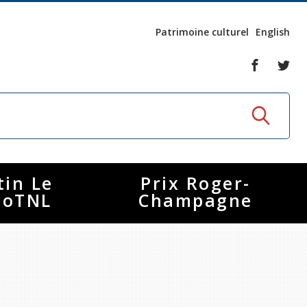
Patrimoine culturel
English
tin Le
Prix Roger-
coTNL
Champagne
S