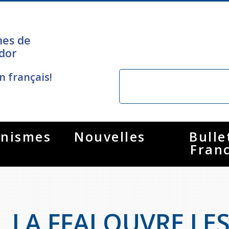
nes de
dor
n français!
nismes
Nouvelles
Bulle
Fran
LA FFAJ OUVRE LE