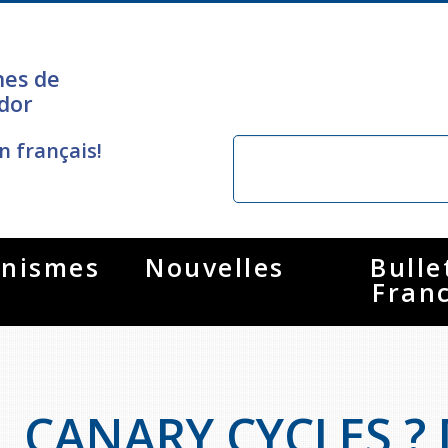
nes de
dor
n français!
nismes
Nouvelles
Bulle
Fran
CANARY CYCLES ?