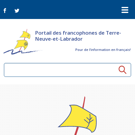
Portail des francophones de Terre-
Neuve-et-Labrador
Pour de l‘information en français!
Ressources communautaires
Aînés
Organismes
Activités à distance
Nouvelles
Arts et culture
Bulletin Le FrancoTNL
ConnectAînés
Appels d'offres du secteur culturel
Plan de Développement Global