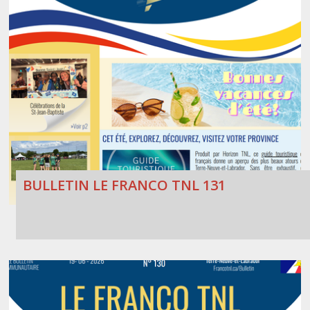
Stacy Smith
Nancy Dillon
Clare Halleran
Joseph Kayumba
Dominic Demers
Yulia Kudryakova
BULLETIN LE FRANCO TNL 131