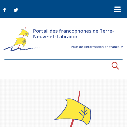
Portail des francophones de Terre-
Neuve-et-Labrador
Pour de l‘information en français!
Ressources communautaires
Aînés
Organismes
Activités à distance
Nouvelles
Arts et culture
Bulletin Le FrancoTNL
ConnectAînés
Appels d'offres du secteur culturel
Plan de Développement Global