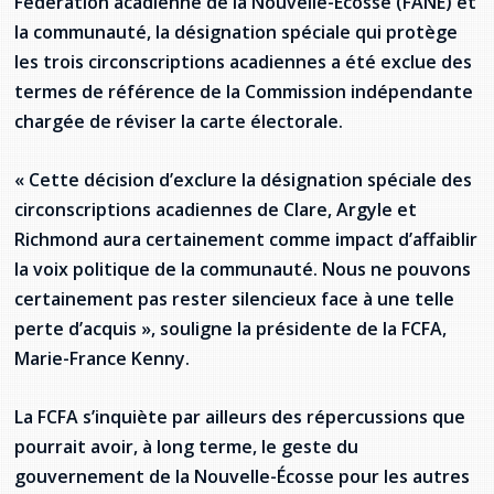
Fédération acadienne de la Nouvelle-Écosse (FANE) et
Stacy Smith
la communauté, la désignation spéciale qui protège
les trois circonscriptions acadiennes a été exclue des
Nancy Dillon
termes de référence de la Commission indépendante
chargée de réviser la carte électorale.
Clare Halleran
« Cette décision d’exclure la désignation spéciale des
Joseph Kayumba
circonscriptions acadiennes de Clare, Argyle et
Dominic Demers
Richmond aura certainement comme impact d’affaiblir
la voix politique de la communauté. Nous ne pouvons
Yulia Kudryakova
certainement pas rester silencieux face à une telle
perte d’acquis », souligne la présidente de la FCFA,
Marie-France Kenny.
La FCFA s’inquiète par ailleurs des répercussions que
pourrait avoir, à long terme, le geste du
gouvernement de la Nouvelle-Écosse pour les autres