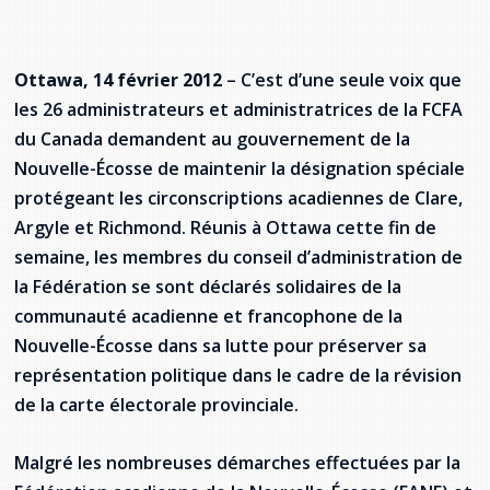
provincial
Allison Chaytor
Ressources linguistiques pour la
Ottawa, 14 février 2012
– C’est d’une seule voix que
communication en santé
Maurice Nzoyamara
les 26 administrateurs et administratrices de la FCFA
du Canada demandent au gouvernement de la
Lee Trowbridge
Nouvelle-Écosse de maintenir la désignation spéciale
protégeant les circonscriptions acadiennes de Clare,
Randy Follet
Argyle et Richmond. Réunis à Ottawa cette fin de
Skye Fisher
semaine, les membres du conseil d’administration de
la Fédération se sont déclarés solidaires de la
Pamela Tucker
communauté acadienne et francophone de la
Nouvelle-Écosse dans sa lutte pour préserver sa
Anastasia Knudsen
représentation politique dans le cadre de la révision
de la carte électorale provinciale.
Brian Kizner
Malgré les nombreuses démarches effectuées par la
Marc-Alexandre Mestres