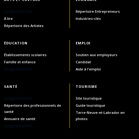
/pageInvalide
Répertoire Entrepreneurs
À lire
Industries-clés
Répertoire des Artistes
ÉDUCATION
EMPLOI
Établissements scolaires
Soutien aux employeurs
Famille et enfance
Candidat
/pageInvalide
Aide à l'emploi
SANTÉ
TOURISME
/pageInvalide
Site touristique
Répertoire des professionnels de
Guide touristique
santé
Terre-Neuve-et-Labrador en
Annuaire de santé
photos
/pageInvalide