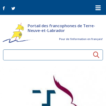
Portail des francophones de Terre-
Neuve-et-Labrador
Pour de l‘information en français!
Ressources communautaires
Aînés
Organismes
Activités à distance
Nouvelles
Arts et culture
Bulletin Le FrancoTNL
ConnectAînés
Appels d'offres du secteur culturel
Plan de Développement Global