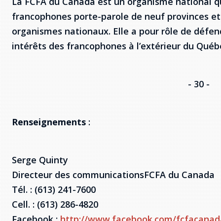
La FCFA du Canada est un organisme national qu
francophones porte-parole de neuf provinces et de
organismes nationaux. Elle a pour rôle de défend
intérêts des francophones à l’extérieur du Québ
- 30 -
Renseignements
:
Serge Quinty
Directeur des communicationsFCFA du Canada
Tél. : (613) 241-7600
Cell. : (613) 286-4820
Facebook :
http://www.facebook.com/fcfacanad