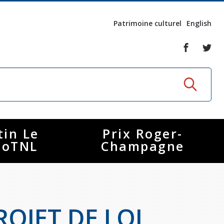
Patrimoine culturel
English
tin Le
Prix Roger-
coTNL
Champagne
OJET DE LOI