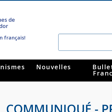
nes de
dor
n français!
nismes
Nouvelles
Bulle
Fran
COMMUNIQUÉ - PR