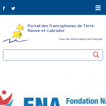
Portail des francophones de Terre-
Neuve-et-Labrador
Pour de l‘information en français!
Ressources communautaires
Aînés
Organismes
Activités à distance
Nouvelles
Arts et culture
Bulletin Le FrancoTNL
ConnectAînés
Appels d'offres du secteur culturel
Plan de Développement Global