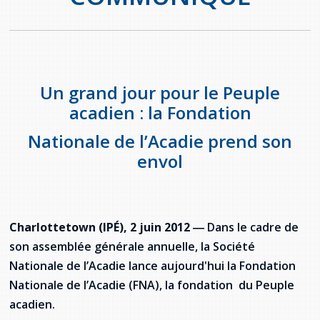
provincial
Allison Chaytor
Ressources linguistiques pour la
communication en santé
Maurice Nzoyamara
Un grand jour pour le Peuple
Lee Trowbridge
acadien : la Fondation
Randy Follet
Nationale de l’Acadie prend son
envol
Skye Fisher
Pamela Tucker
Charlottetown (IPÉ), 2 juin 2012
― Dans le cadre de
Anastasia Knudsen
son assemblée générale annuelle, la Société
Nationale de l’Acadie lance aujourd'hui la Fondation
Brian Kizner
Nationale de l’Acadie (FNA), la fondation du Peuple
Marc-Alexandre Mestres
acadien.