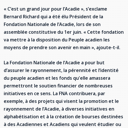
Stacy Smith
« C’est un grand jour pour l’Acadie », s’exclame
Bernard Richard qui a été élu Président de la
Nancy Dillon
Fondation Nationale de l’Acadie, lors de son
assemblée constitutive du 1er juin. « Cette fondation
Clare Halleran
va mettre à la disposition du Peuple acadien les
moyens de prendre son avenir en main », ajoute-t-il.
Joseph Kayumba
Dominic Demers
La Fondation Nationale de l’Acadie a pour but
d’assurer le rayonnement, la pérennité et l’identité
Yulia Kudryakova
du peuple acadien et les fonds qu'elle amassera
permettront le soutien financier de nombreuses
initiatives en ce sens. La FNA contribuera, par
exemple, à des projets qui visent la promotion et le
rayonnement de l’Acadie, à diverses initiatives en
alphabétisation et à la création de bourses destinées
à des Acadiennes et Acadiens qui veulent étudier ou