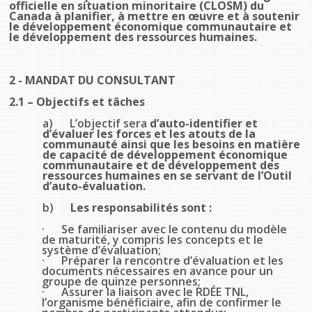
officielle en situation minoritaire (CLOSM) du
Canada à planifier, à mettre en œuvre et à soutenir
Stacy Smith
le développement économique communautaire et
le développement des ressources humaines.
Nancy Dillon
2 - MANDAT DU CONSULTANT
Clare Halleran
2.1 – Objectifs et tâches
Joseph Kayumba
a) L’objectif sera
d’auto-identifier et
d’évaluer les forces et les atouts de la
communauté ainsi que les besoins en matière
Dominic Demers
de capacité de développement économique
communautaire et de développement des
ressources humaines en se servant de l’Outil
Yulia Kudryakova
d’auto-évaluation.
b)
Les responsabilités sont :
· Se familiariser avec le contenu du modèle
de maturité, y compris les concepts et le
système d’évaluation;
· Préparer la rencontre d’évaluation et les
documents nécessaires en avance pour un
groupe de quinze personnes;
· Assurer la liaison avec le RDÉE TNL,
l’organisme bénéficiaire, afin de confirmer le