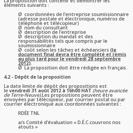
La proposition doit contenir et démontrer les
éléments suivants :
Ø coordonnées de l’entreprise soumissionnaire
(adresse postale et électronique, numéros de
téléphone et télécopieur)
Ø nom du consultant
Ø description de l’entreprise
Ø description du mandat et des
responsabilités tels que compris par le
soumissionnaire
Ø coût selon les tâches et échéanciers
(le
document final devra être complété et remis
au plus tard pour le vendredi 28 septembre
2012)
.
Ø La proposition doit être rédigée en français.
4.2 - Dépôt de la proposition
La date limite de dépôt des propositions est
le
vendredi 31 août 2012 à 16h00 HAT
(heure avancée
de Terre-Neuve).
Les propositions peuvent être
envoyées par télécopieur, par courrier postal ou par
courrier électronique aux coordonnées suivantes :
RDÉE TNL
a/s Comité d’évaluation « D.É.C.couvrons nos
atouts »