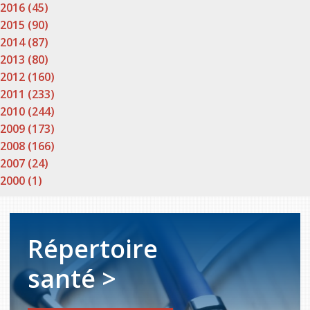
2016 (45)
2015 (90)
2014 (87)
2013 (80)
2012 (160)
2011 (233)
2010 (244)
2009 (173)
2008 (166)
2007 (24)
2000 (1)
Répertoire
santé >