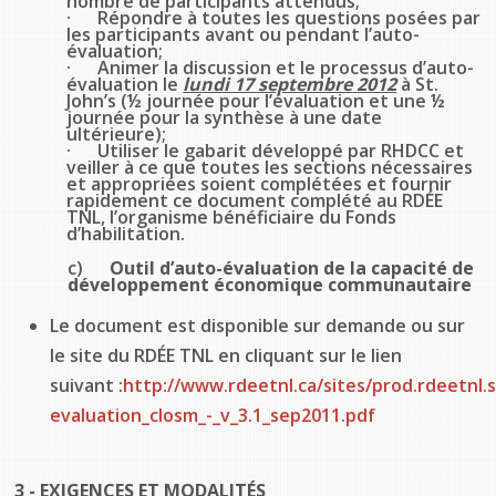
nombre de participants attendus;
· Répondre à toutes les questions posées par
les participants avant ou pendant l’auto-
évaluation;
· Animer la discussion et le processus d’auto-
évaluation le
lundi 17 septembre
2012
à St.
John’s (½ journée pour l’évaluation et une ½
journée pour la synthèse à une date
ultérieure);
· Utiliser le gabarit développé par RHDCC et
veiller à ce que toutes les sections nécessaires
et appropriées soient complétées et fournir
rapidement ce document complété au RDÉE
TNL, l’organisme bénéficiaire du Fonds
d’habilitation.
c)
Outil d’auto-évaluation de la capacité de
développement économique communautaire
Le document est disponible sur demande ou sur
le site du RDÉE TNL en cliquant sur le lien
suivant :
http://www.rdeetnl.ca/sites/prod.rdeetnl.s
evaluation_closm_-_v_3.1_sep2011.pdf
3 - EXIGENCES ET MODALITÉS