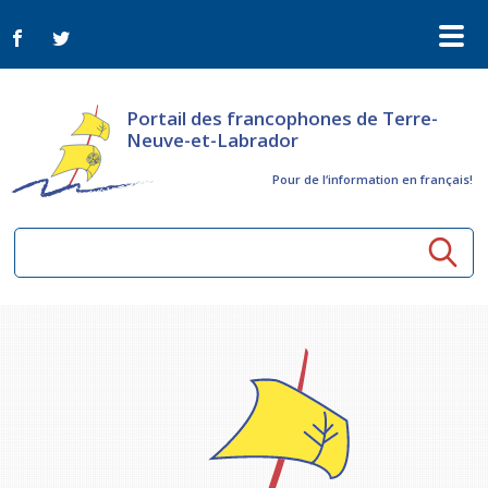
Portail des francophones de Terre-
Neuve-et-Labrador
Pour de l‘information en français!
Ressources communautaires
Aînés
Organismes
Activités à distance
Nouvelles
Arts et culture
Bulletin Le FrancoTNL
ConnectAînés
Appels d'offres du secteur culturel
Plan de Développement Global