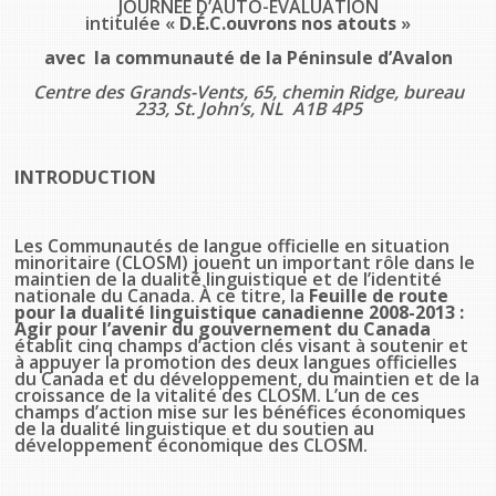
JOURNÉE D’AUTO-ÉVALUATION
Jeux de la francophonie canadienne
Forum jeunesse pancanadien
Règlement Quiz RVF 2021
Guide du système de santé à TNL
Services en français
intitulée «
D.É.C.ouvrons nos atouts
»
Admission au barreau
Ressources documentaires
Gestes et paroles ambigus
avec la communauté de la
Péninsule d’Avalon
Festival jeunesse de l'Acadie
Continuons en français
Annuaire de santé
Ma langue, c'est ma fierté !
2SLGBTQIA+
Formulaires de procédure pénale
Offres d'emploi (Secteur Justice)
Centre des Grands-Vents,
65, chemin Ridge, bureau
233,
St. John’s, NL A1B 4P5
Assemblée générale annuelle
Activités
Offres Actives
Carte des services en français
La Charte canadienne des droits et libertés
Législation spéciale Covid-19
Santé mentale et dépendances
INTRODUCTION
Lois fréquemment consultées
L'Aide juridique à Terre-Neuve-et-
Labrador
Société Santé en français (SSF)
Commission des droits de la personne de
Les Communautés de langue officielle en situation
Terre-Neuve-et-Labrador
Qu'est-ce que l'Aide juridique ?
minoritaire (CLOSM) jouent un important rôle dans le
Répertoire des juristes d'expression
maintien de la dualité linguistique et de l’identité
française
Travailler en santé à TNL
nationale du Canada. À ce titre, la
Feuille de route
Acheter un véhicule neuf ou d'occasion ou
Bureaux de l'Aide juridique de Terre-Neuve-
pour la dualité linguistique canadienne 2008-2013 :
louer sur le long terme (leasing) un véhicule
et-Labrador
Agir pour l’avenir du gouvernement du Canada
Passeport Santé
neuf
établit cinq champs d’action clés visant à soutenir et
à appuyer la promotion des deux langues officielles
du Canada et du développement, du maintien et de la
Répertoire des professionnels de santé
croissance de la vitalité des CLOSM. L’un de ces
champs d’action mise sur les bénéfices économiques
de la dualité linguistique et du soutien au
Visages de la santé
développement économique des CLOSM.
Pinos Mpiana
Programmes et services du gouvernement