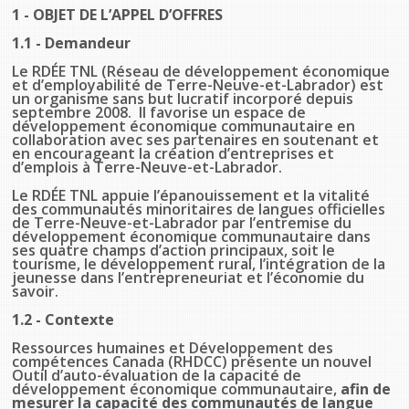
provincial
1 - OBJET DE L’APPEL D’OFFRES
Allison Chaytor
1.1 - Demandeur
Ressources linguistiques pour la
communication en santé
Le RDÉE TNL (Réseau de développement économique
Maurice Nzoyamara
et d’employabilité de Terre-Neuve-et-Labrador) est
un organisme sans but lucratif incorporé depuis
septembre 2008. Il favorise un espace de
Lee Trowbridge
développement économique communautaire en
collaboration avec ses partenaires en soutenant et
en encourageant la création d’entreprises et
d’emplois à Terre-Neuve-et-Labrador.
Randy Follet
Le RDÉE TNL appuie l’épanouissement et la vitalité
des communautés minoritaires de langues officielles
Skye Fisher
de Terre-Neuve-et-Labrador par l’entremise du
développement économique communautaire dans
ses quatre champs d’action principaux, soit le
Pamela Tucker
tourisme, le développement rural, l’intégration de la
jeunesse dans l’entrepreneuriat et l’économie du
savoir.
Anastasia Knudsen
1.2 - Contexte
Brian Kizner
Ressources humaines et Développement des
compétences Canada (RHDCC) présente un nouvel
Outil d’auto-évaluation de la capacité de
Marc-Alexandre Mestres
développement économique communautaire,
afin de
mesurer la capacité des communautés de langue