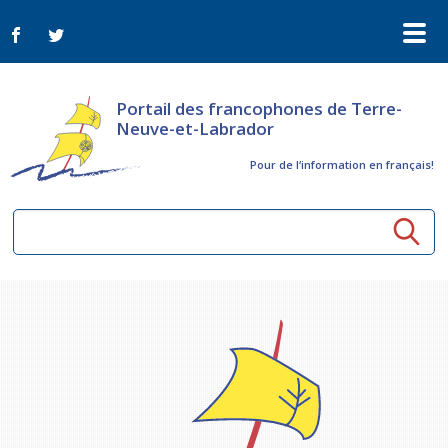
Portail des francophones de Terre-
Neuve-et-Labrador
Pour de l‘information en français!
Ressources communautaires
Aînés
Organismes
Activités à distance
Nouvelles
Arts et culture
Bulletin Le FrancoTNL
ConnectAînés
Appels d'offres du secteur culturel
Plan de Développement Global