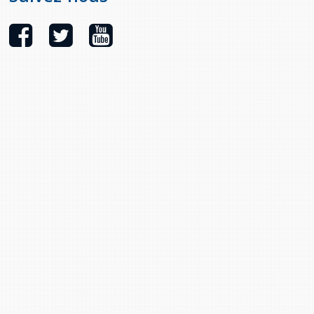
provincial
Allison Chaytor
Ressources linguistiques pour la
communication en santé
Maurice Nzoyamara
Lee Trowbridge
Randy Follet
Skye Fisher
Pamela Tucker
Anastasia Knudsen
Brian Kizner
Marc-Alexandre Mestres