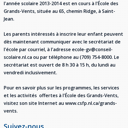
Jeux de la francophonie canadienne
l'année scolaire 2013-2014 est en cours à l'École des
Forum jeunesse pancanadien
Règlement Quiz RVF 2021
Guide du système de santé à TNL
Services en français
Admission au barreau
Ressources documentaires
Grands-Vents, située au 65, chemin Ridge, à Saint-
Gestes et paroles ambigus
Festival jeunesse de l'Acadie
Continuons en français
Annuaire de santé
Ma langue, c'est ma fierté !
Jean.
2SLGBTQIA+
Formulaires de procédure pénale
Offres d'emploi (Secteur Justice)
Assemblée générale annuelle
Activités
Offres Actives
Carte des services en français
Les parents intéressés à inscrire leur enfant peuvent
La Charte canadienne des droits et libertés
Législation spéciale Covid-19
dès maintenant communiquer avec le secrétariat de
Santé mentale et dépendances
Lois fréquemment consultées
l'école par courriel, à l'adresse ecole-gv@conseil-
L'Aide juridique à Terre-Neuve-et-
Labrador
scolaire.nl.ca ou par téléphone au (709) 754-8000. Le
Société Santé en français (SSF)
Commission des droits de la personne de
secrétariat est ouvert de 8 h 30 à 15 h, du lundi au
Terre-Neuve-et-Labrador
Qu'est-ce que l'Aide juridique ?
Répertoire des juristes d'expression
française
Travailler en santé à TNL
vendredi inclusivement.
Acheter un véhicule neuf ou d'occasion ou
Bureaux de l'Aide juridique de Terre-Neuve-
louer sur le long terme (leasing) un véhicule
et-Labrador
Passeport Santé
Pour en savoir plus sur les programmes, les services
neuf
et les activités offertes à l'École des Grands-Vents,
Répertoire des professionnels de santé
visitez son site Internet au www.csfp.nl.ca/grands-
vents.
Visages de la santé
Suivez-nous
Pinos Mpiana
Programmes et services du gouvernement