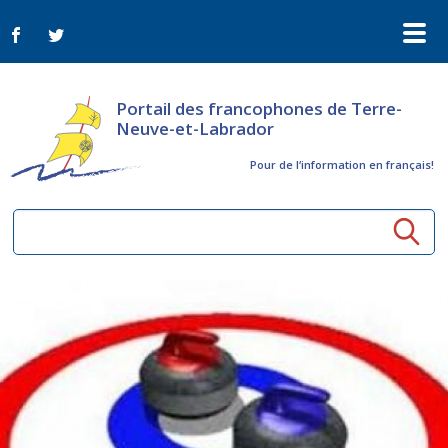
Portail des francophones de Terre-
Neuve-et-Labrador
Pour de l‘information en français!
Ressources communautaires
Aînés
Organismes
Activités à distance
Nouvelles
Arts et culture
Bulletin Le FrancoTNL
ConnectAînés
Appels d'offres du secteur culturel
Plan de Développement Global