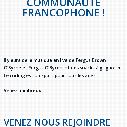
COMMUNAUTÉ
provincial
FRANCOPHONE !
Allison Chaytor
Ressources linguistiques pour la
communication en santé
Maurice Nzoyamara
Lee Trowbridge
Randy Follet
Il y aura de la musique en live de Fergus Brown
Skye Fisher
O’Byrne et Fergus O’Byrne, et des snacks à grignoter.
Le curling est un sport pour tous les âges!
Pamela Tucker
Venez nombreux !
Anastasia Knudsen
Brian Kizner
VENEZ NOUS REJOINDRE
Marc-Alexandre Mestres