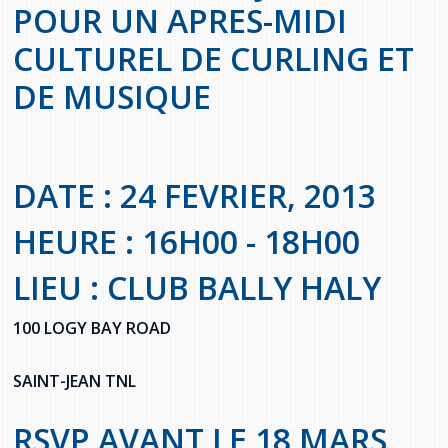
POUR UN APRES-MIDI
Stacy Smith
CULTUREL DE CURLING ET
Nancy Dillon
DE MUSIQUE
Clare Halleran
Joseph Kayumba
DATE : 24 FEVRIER, 2013
Dominic Demers
HEURE : 16H00 - 18H00
Yulia Kudryakova
LIEU : CLUB BALLY HALY
100 LOGY BAY ROAD
SAINT-JEAN TNL
RSVP AVANT LE 18 MARS