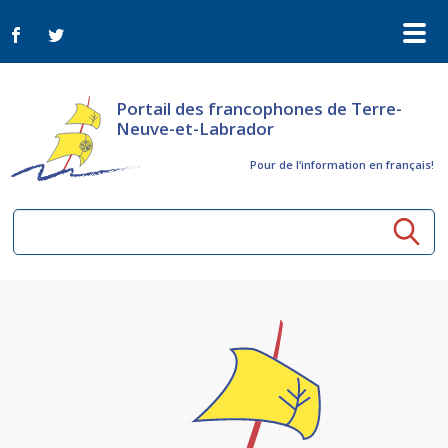
Portail des francophones de Terre-
Neuve-et-Labrador
Pour de l‘information en français!
Ressources communautaires
Aînés
Organismes
Activités à distance
Nouvelles
Arts et culture
Bulletin Le FrancoTNL
ConnectAînés
Appels d'offres du secteur culturel
Plan de Développement Global