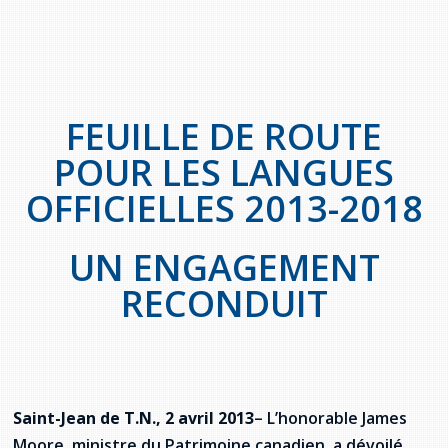
provincial
Allison Chaytor
Ressources linguistiques pour la
communication en santé
Maurice Nzoyamara
FEUILLE DE ROUTE
Lee Trowbridge
POUR LES LANGUES
Randy Follet
OFFICIELLES 2013-2018
Skye Fisher
UN ENGAGEMENT
Pamela Tucker
RECONDUIT
Anastasia Knudsen
Brian Kizner
Saint-Jean de T.N., 2 avril 2013
– L’honorable James
Marc-Alexandre Mestres
Moore, ministre du Patrimoine canadien, a dévoilé