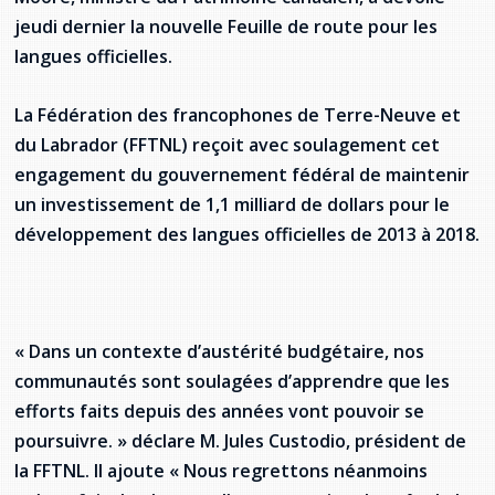
Stacy Smith
jeudi dernier la nouvelle Feuille de route pour les
langues officielles.
Nancy Dillon
La Fédération des francophones de Terre-Neuve et
Clare Halleran
du Labrador (FFTNL) reçoit avec soulagement cet
engagement du gouvernement fédéral de maintenir
Joseph Kayumba
un investissement de 1,1 milliard de dollars pour le
développement des langues officielles de 2013 à 2018.
Dominic Demers
Yulia Kudryakova
« Dans un contexte d’austérité budgétaire, nos
communautés sont soulagées d’apprendre que les
efforts faits depuis des années vont pouvoir se
poursuivre. » déclare M. Jules Custodio, président de
la FFTNL. Il ajoute « Nous regrettons néanmoins