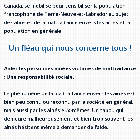
provincial
Canada, se mobilise pour sensibiliser la population
Allison Chaytor
francophone de Terre-Neuve-et-Labrador au sujet
Ressources linguistiques pour la
des abus et de la maltraitance envers les aînés et la
communication en santé
Maurice Nzoyamara
population en générale.
Lee Trowbridge
Un fléau qui nous concerne tous !
Randy Follet
Aider les personnes aînées victimes de maltraitance
Skye Fisher
: Une responsabilité sociale.
Pamela Tucker
Le phénomène de la maltraitance envers les aînés est
bien peu connu ou reconnu par la société en général,
Anastasia Knudsen
mais aussi par les aînés eux-mêmes. Un tabou qui
Brian Kizner
demeure malheureusement et bien trop souvent les
aînés hésitent même à demander de l’aide.
Marc-Alexandre Mestres