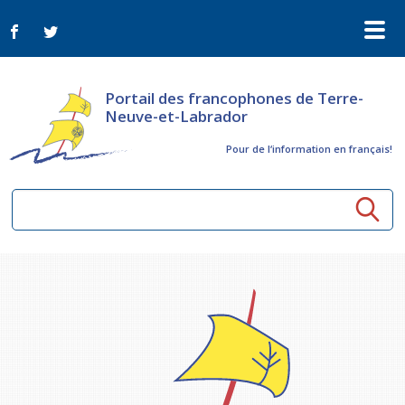
Portail des francophones de Terre-
Neuve-et-Labrador
Pour de l‘information en français!
Ressources communautaires
Aînés
Organismes
Activités à distance
Nouvelles
Arts et culture
Bulletin Le FrancoTNL
ConnectAînés
Appels d'offres du secteur culturel
Plan de Développement Global