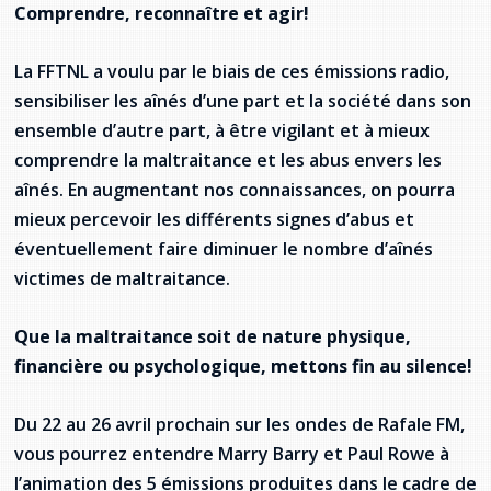
Comprendre, reconnaître et agir!
Stacy Smith
La FFTNL a voulu par le biais de ces émissions radio,
Nancy Dillon
sensibiliser les aînés d’une part et la société dans son
ensemble d’autre part, à être vigilant et à mieux
Clare Halleran
comprendre la maltraitance et les abus envers les
Joseph Kayumba
aînés. En augmentant nos connaissances, on pourra
mieux percevoir les différents signes d’abus et
Dominic Demers
éventuellement faire diminuer le nombre d’aînés
victimes de maltraitance.
Yulia Kudryakova
Que la maltraitance soit de nature physique,
financière ou psychologique, mettons fin au silence!
Du 22 au 26 avril prochain sur les ondes de Rafale FM,
vous pourrez entendre Marry Barry et Paul Rowe à
l’animation des 5 émissions produites dans le cadre de